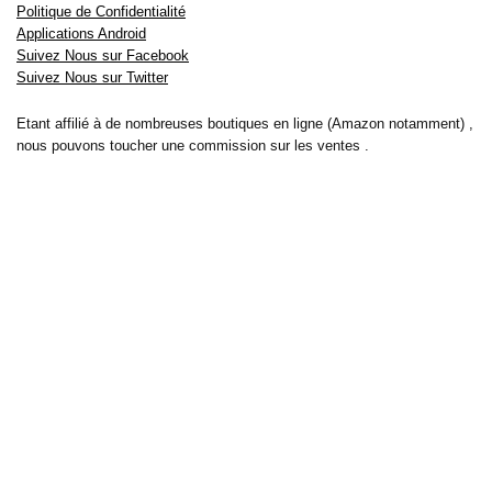
Politique de Confidentialité
Applications Android
Suivez Nous sur Facebook
Suivez Nous sur Twitter
Etant affilié à de nombreuses boutiques en ligne (Amazon notamment) ,
nous pouvons toucher une commission sur les ventes .
Découvrez nos bons plans pour les
vélos électriques
,
trottinettes
,
smartphones
et produits Xiaomi. Profitez également
des dernières
offres d’abonnements abordables pour des magazines
, ainsi que des
promotions pour vos
vacances
et voyages. Ne manquez pas nos
tests
et avis
sur les derniers produits high-tech et bien plus encore.
Bons-plans-astuces uses the IP2Location LITE database for <a
href= »https://lite.ip2location.com »>IP geolocation</a>.