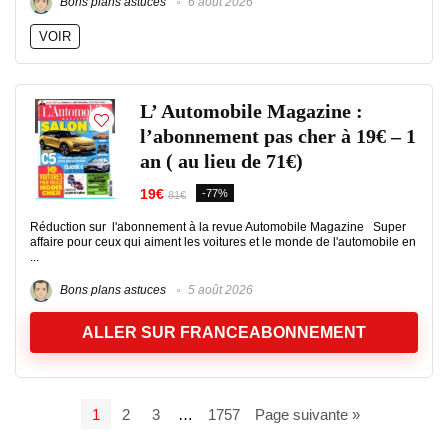
Bons plans astuces
6 août 2026
VOIR
L’ Automobile Magazine :
l’abonnement pas cher à 19€ – 1
an ( au lieu de 71€)
19€
-77%
81€
Réduction sur l'abonnement à la revue Automobile Magazine Super
affaire pour ceux qui aiment les voitures et le monde de l'automobile en
...
Bons plans astuces
5 août 2026
ALLER SUR FRANCEABONNEMENT
1
2
3
…
1757
Page suivante »