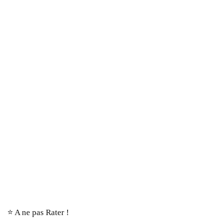
⭐️ A ne pas Rater !