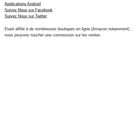
Applications Android
Suivez Nous sur Facebook
Suivez Nous sur Twitter
Etant affilié à de nombreuses boutiques en ligne (Amazon notamment) ,
nous pouvons toucher une commission sur les ventes .
Découvrez nos bons plans pour les
vélos électriques
,
trottinettes
,
smartphones
et produits Xiaomi. Profitez également
des dernières
offres d’abonnements abordables pour des magazines
, ainsi que des
promotions pour vos
vacances
et voyages. Ne manquez pas nos
tests
et avis
sur les derniers produits high-tech et bien plus encore.
Bons-plans-astuces uses the IP2Location LITE database for <a
href= »https://lite.ip2location.com »>IP geolocation</a>.