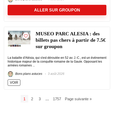
ALLER SUR GROUPON
MUSEO PARC ALESIA : des
billets pas chers à partir de 7.5€
sur groupon
La bataille d'Alésia, qui s'est déroulée en 52 av. J.-C., est un événement
historique majeur de la conquête romaine de la Gaule. Opposant les
armées romaines ...
Bons plans astuces
3 août 2026
VOIR
1
2
3
…
1757
Page suivante »