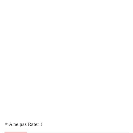
⭐️ A ne pas Rater !