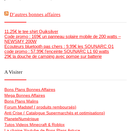
D’autres bonnes affaires
11.25€ le tee shirt Quiksilver
Code promo : 169€ un panneau solaire mobile de 200 watts –
NEWSMY 200W
Ecouteurs bluetooth pas chers : 9.99€ les SOUNARC Q1
code promo : 57.99€ l’enceinte SOUNARC L1 60 watts
29€ la douche de camping avec pompe sur batterie
A Visiter
Bons Plans Bonnes Affaires
Mega Bonnes Affaires
Bons Plans Malins
Forum Madstef ( produits remboursés)
Anti Crise ( Catalogue Supermarchés et optimisations)
PlaneteNumérique
Tutos Videos Minecraft & Roblox
La chaine Youtube de Bons Plans Astuce