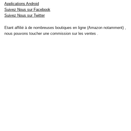
Applications Android
Suivez Nous sur Facebook
Suivez Nous sur Twitter
Etant affilié à de nombreuses boutiques en ligne (Amazon notamment) ,
nous pouvons toucher une commission sur les ventes .
Découvrez nos bons plans pour les
vélos électriques
,
trottinettes
,
smartphones
et produits Xiaomi. Profitez également
des dernières
offres d’abonnements abordables pour des magazines
, ainsi que des
promotions pour vos
vacances
et voyages. Ne manquez pas nos
tests
et avis
sur les derniers produits high-tech et bien plus encore.
Bons-plans-astuces uses the IP2Location LITE database for <a
href= »https://lite.ip2location.com »>IP geolocation</a>.