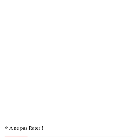
⭐️ A ne pas Rater !