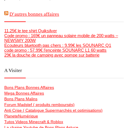
D’autres bonnes affaires
11.25€ le tee shirt Quiksilver
Code promo : 169€ un panneau solaire mobile de 200 watts –
NEWSMY 200W
Ecouteurs bluetooth pas chers : 9.99€ les SOUNARC Q1
code promo : 57.99€ l’enceinte SOUNARC L1 60 watts
29€ la douche de camping avec pompe sur batterie
A Visiter
Bons Plans Bonnes Affaires
Mega Bonnes Affaires
Bons Plans Malins
Forum Madstef ( produits remboursés)
Anti Crise ( Catalogue Supermarchés et optimisations)
PlaneteNumérique
Tutos Videos Minecraft & Roblox
La chaine Youtube de Bons Plans Astuce