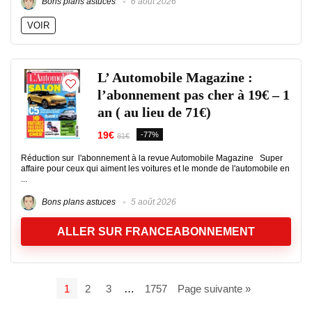
Bons plans astuces
6 août 2026
VOIR
L’ Automobile Magazine :
l’abonnement pas cher à 19€ – 1
an ( au lieu de 71€)
19€
-77%
81€
Réduction sur l'abonnement à la revue Automobile Magazine Super
affaire pour ceux qui aiment les voitures et le monde de l'automobile en
...
Bons plans astuces
5 août 2026
ALLER SUR FRANCEABONNEMENT
1
2
3
…
1757
Page suivante »