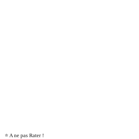
⭐️ A ne pas Rater !