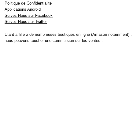
Politique de Confidentialité
Applications Android
Suivez Nous sur Facebook
Suivez Nous sur Twitter
Etant affilié à de nombreuses boutiques en ligne (Amazon notamment) ,
nous pouvons toucher une commission sur les ventes .
Découvrez nos bons plans pour les
vélos électriques
,
trottinettes
,
smartphones
et produits Xiaomi. Profitez également
des dernières
offres d’abonnements abordables pour des magazines
, ainsi que des
promotions pour vos
vacances
et voyages. Ne manquez pas nos
tests
et avis
sur les derniers produits high-tech et bien plus encore.
Bons-plans-astuces uses the IP2Location LITE database for <a
href= »https://lite.ip2location.com »>IP geolocation</a>.