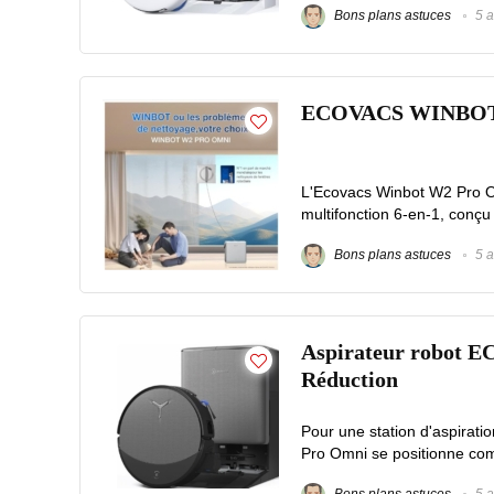
Bons plans astuces
5 a
ECOVACS WINBOT W2
L'Ecovacs Winbot W2 Pro O
multifonction 6-en-1, conçu 
Bons plans astuces
5 a
Aspirateur robot 
Réduction
Pour une station d'aspira
Pro Omni se positionne comm