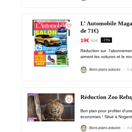
L’ Automobile Magaz
de 71€)
19€
81€
-77%
Réduction sur l'abonnemen
aiment les voitures et le mo
Bons plans astuces
5 a
Réduction Zoo Refuge
Bon plan pour profiter d'un
économies ! Situé à Nogent-
Bons plans astuces
4 a