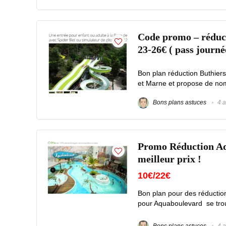
Code promo – réducti
23-26€ ( pass journé
Bon plan réduction Buthiers
et Marne et propose de nomb
Bons plans astuces
4 a
Promo Réduction Aqu
meilleur prix !
10€/22€
Bon plan pour des réduction
pour Aquaboulevard se trouv
Bons plans astuces
4 a