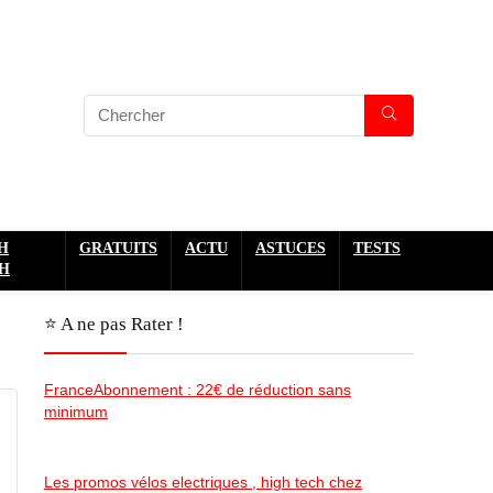
H
GRATUITS
ACTU
ASTUCES
TESTS
H
⭐️ A ne pas Rater !
FranceAbonnement : 22€ de réduction sans
minimum
Les promos vélos electriques , high tech chez