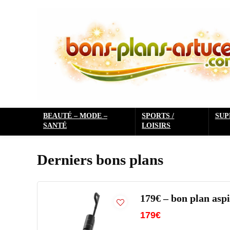
BEAUTÉ – MODE –
SPORTS /
SU
SANTÉ
LOISIRS
Derniers bons plans
179€ – bon plan as
179€