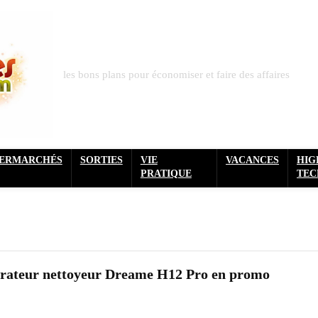
les bons plans pour économiser et faire des affaires
PERMARCHÉS
SORTIES
VIE
VACANCES
HIG
PRATIQUE
TEC
pirateur nettoyeur Dreame H12 Pro en promo