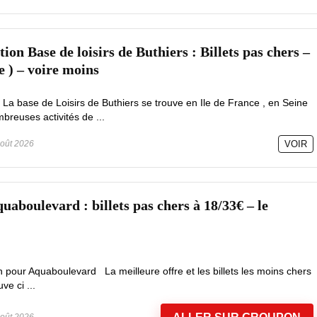
on Base de loisirs de Buthiers : Billets pas chers –
e ) – voire moins
 La base de Loisirs de Buthiers se trouve en Ile de France , en Seine
reuses activités de ...
oût 2026
VOIR
aboulevard : billets pas chers à 18/33€ – le
 pour Aquaboulevard La meilleure offre et les billets les moins chers
e ci ...
oût 2026