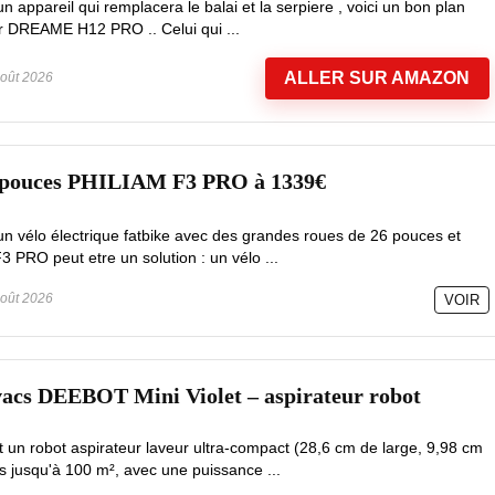
 appareil qui remplacera le balai et la serpiere , voici un bon plan
ur DREAME H12 PRO .. Celui qui ...
ALLER SUR AMAZON
oût 2026
6 pouces PHILIAM F3 PRO à 1339€
un vélo électrique fatbike avec des grandes roues de 26 pouces et
3 PRO peut etre un solution : un vélo ...
oût 2026
VOIR
vacs DEEBOT Mini Violet – aspirateur robot
un robot aspirateur laveur ultra-compact (28,6 cm de large, 9,98 cm
s jusqu'à 100 m², avec une puissance ...