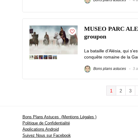
MUSEO PARC ALESIA :
groupon
La bataille d'Alésia, qui s'
conquête romaine de la Gau
Bons plans astuces
3 a
1
2
3
Bons Plans Astuces (Mentions Légales )
Politique de Confidentialité
Applications Android
Suivez Nous sur Facebook