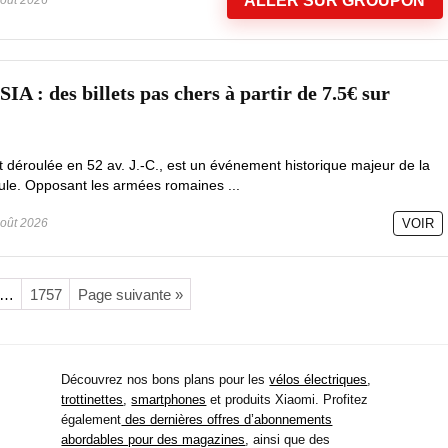
ALLER SUR GROUPON
 des billets pas chers à partir de 7.5€ sur
est déroulée en 52 av. J.-C., est un événement historique majeur de la
le. Opposant les armées romaines ...
oût 2026
VOIR
…
1757
Page suivante »
Découvrez nos bons plans pour les
vélos électriques
,
trottinettes
,
smartphones
et produits Xiaomi. Profitez
également
des dernières offres d’abonnements
abordables pour des magazines
, ainsi que des