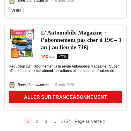
Bons plans astuces
6 août 2026
VOIR
L’ Automobile Magazine :
l’abonnement pas cher à 19€ – 1
an ( au lieu de 71€)
19€
-77%
81€
Réduction sur l'abonnement à la revue Automobile Magazine Super
affaire pour ceux qui aiment les voitures et le monde de l'automobile en
...
Bons plans astuces
5 août 2026
ALLER SUR FRANCEABONNEMENT
1
2
3
…
1757
Page suivante »