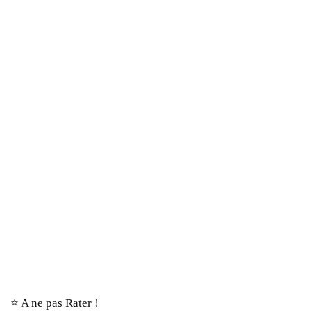
⭐️ A ne pas Rater !