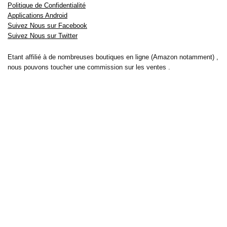
Politique de Confidentialité
Applications Android
Suivez Nous sur Facebook
Suivez Nous sur Twitter
Etant affilié à de nombreuses boutiques en ligne (Amazon notamment) ,
nous pouvons toucher une commission sur les ventes .
Découvrez nos bons plans pour les
vélos électriques
,
trottinettes
,
smartphones
et produits Xiaomi. Profitez également
des dernières
offres d’abonnements abordables pour des magazines
, ainsi que des
promotions pour vos
vacances
et voyages. Ne manquez pas nos
tests
et avis
sur les derniers produits high-tech et bien plus encore.
Bons-plans-astuces uses the IP2Location LITE database for <a
href= »https://lite.ip2location.com »>IP geolocation</a>.