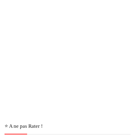
⭐️ A ne pas Rater !