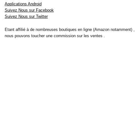
Applications Android
Suivez Nous sur Facebook
Suivez Nous sur Twitter
Etant affilié à de nombreuses boutiques en ligne (Amazon notamment) ,
nous pouvons toucher une commission sur les ventes .
Découvrez nos bons plans pour les
vélos électriques
,
trottinettes
,
smartphones
et produits Xiaomi. Profitez également
des dernières
offres d’abonnements abordables pour des magazines
, ainsi que des
promotions pour vos
vacances
et voyages. Ne manquez pas nos
tests
et avis
sur les derniers produits high-tech et bien plus encore.
Bons-plans-astuces uses the IP2Location LITE database for <a
href= »https://lite.ip2location.com »>IP geolocation</a>.