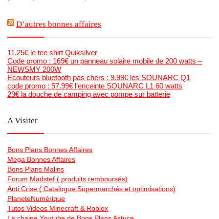
D’autres bonnes affaires
11.25€ le tee shirt Quiksilver
Code promo : 169€ un panneau solaire mobile de 200 watts –
NEWSMY 200W
Ecouteurs bluetooth pas chers : 9.99€ les SOUNARC Q1
code promo : 57.99€ l’enceinte SOUNARC L1 60 watts
29€ la douche de camping avec pompe sur batterie
A Visiter
Bons Plans Bonnes Affaires
Mega Bonnes Affaires
Bons Plans Malins
Forum Madstef ( produits remboursés)
Anti Crise ( Catalogue Supermarchés et optimisations)
PlaneteNumérique
Tutos Videos Minecraft & Roblox
La chaine Youtube de Bons Plans Astuce