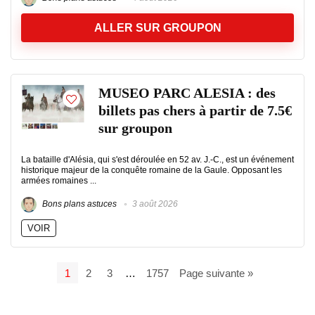
ALLER SUR GROUPON
MUSEO PARC ALESIA : des
billets pas chers à partir de 7.5€
sur groupon
La bataille d'Alésia, qui s'est déroulée en 52 av. J.-C., est un événement
historique majeur de la conquête romaine de la Gaule. Opposant les
armées romaines ...
Bons plans astuces
3 août 2026
VOIR
1
2
3
…
1757
Page suivante »