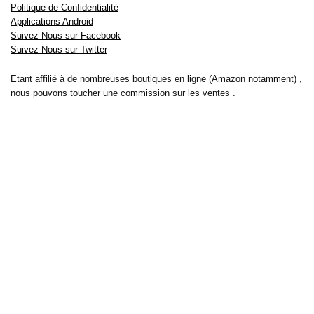
Politique de Confidentialité
Applications Android
Suivez Nous sur Facebook
Suivez Nous sur Twitter
Etant affilié à de nombreuses boutiques en ligne (Amazon notamment) ,
nous pouvons toucher une commission sur les ventes .
Découvrez nos bons plans pour les
vélos électriques
,
trottinettes
,
smartphones
et produits Xiaomi. Profitez également
des dernières
offres d’abonnements abordables pour des magazines
, ainsi que des
promotions pour vos
vacances
et voyages. Ne manquez pas nos
tests
et avis
sur les derniers produits high-tech et bien plus encore.
Bons-plans-astuces uses the IP2Location LITE database for <a
href= »https://lite.ip2location.com »>IP geolocation</a>.