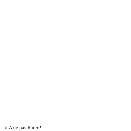
⭐️ A ne pas Rater !