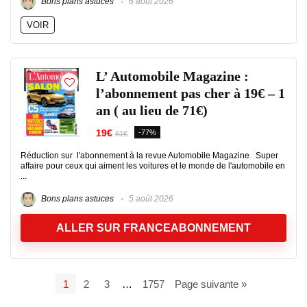
Bons plans astuces
6 août 2026
VOIR
L’ Automobile Magazine :
l’abonnement pas cher à 19€ – 1
an ( au lieu de 71€)
19€
-77%
81€
Réduction sur l'abonnement à la revue Automobile Magazine Super
affaire pour ceux qui aiment les voitures et le monde de l'automobile en
...
Bons plans astuces
5 août 2026
ALLER SUR FRANCEABONNEMENT
1
2
3
…
1757
Page suivante »