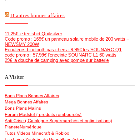
D’autres bonnes affaires
11.25€ le tee shirt Quiksilver
Code promo : 169€ un panneau solaire mobile de 200 watts –
NEWSMY 200W
Ecouteurs bluetooth pas chers : 9.99€ les SOUNARC Q1
code promo : 57.99€ l’enceinte SOUNARC L1 60 watts
29€ la douche de camping avec pompe sur batterie
A Visiter
Bons Plans Bonnes Affaires
Mega Bonnes Affaires
Bons Plans Malins
Forum Madstef ( produits remboursés)
Anti Crise ( Catalogue Supermarchés et optimisations)
PlaneteNumérique
Tutos Videos Minecraft & Roblox
La chaine Youtube de Bons Plans Astuce