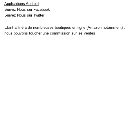
Applications Android
Suivez Nous sur Facebook
Suivez Nous sur Twitter
Etant affilié à de nombreuses boutiques en ligne (Amazon notamment) ,
nous pouvons toucher une commission sur les ventes .
Découvrez nos bons plans pour les
vélos électriques
,
trottinettes
,
smartphones
et produits Xiaomi. Profitez également
des dernières
offres d’abonnements abordables pour des magazines
, ainsi que des
promotions pour vos
vacances
et voyages. Ne manquez pas nos
tests
et avis
sur les derniers produits high-tech et bien plus encore.
Bons-plans-astuces uses the IP2Location LITE database for <a
href= »https://lite.ip2location.com »>IP geolocation</a>.