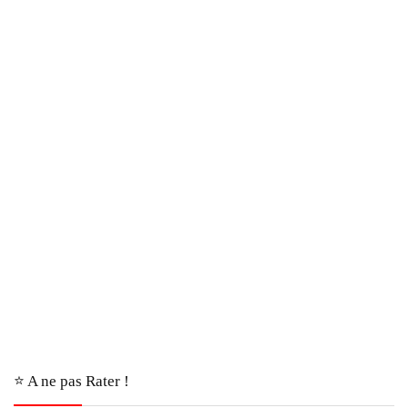
⭐️ A ne pas Rater !