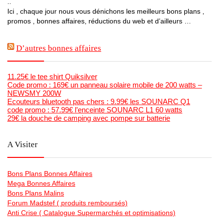
..
Ici , chaque jour nous vous dénichons les meilleurs bons plans ,
promos , bonnes affaires, réductions du web et d’ailleurs …
D’autres bonnes affaires
11.25€ le tee shirt Quiksilver
Code promo : 169€ un panneau solaire mobile de 200 watts –
NEWSMY 200W
Ecouteurs bluetooth pas chers : 9.99€ les SOUNARC Q1
code promo : 57.99€ l’enceinte SOUNARC L1 60 watts
29€ la douche de camping avec pompe sur batterie
A Visiter
Bons Plans Bonnes Affaires
Mega Bonnes Affaires
Bons Plans Malins
Forum Madstef ( produits remboursés)
Anti Crise ( Catalogue Supermarchés et optimisations)