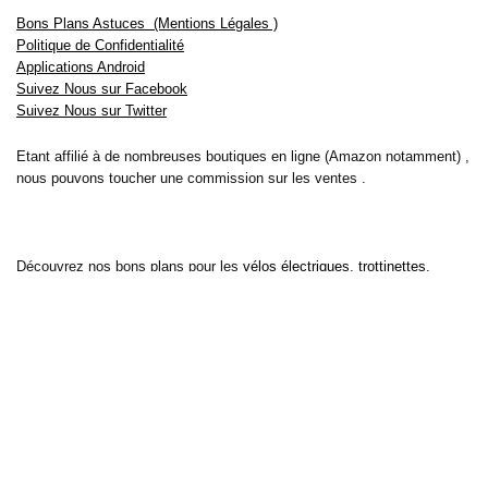
Bons Plans Astuces (Mentions Légales )
Politique de Confidentialité
Applications Android
Suivez Nous sur Facebook
Suivez Nous sur Twitter
Etant affilié à de nombreuses boutiques en ligne (Amazon notamment) ,
nous pouvons toucher une commission sur les ventes .
Découvrez nos bons plans pour les
vélos électriques
,
trottinettes
,
smartphones
et produits Xiaomi. Profitez également
des dernières
offres d’abonnements abordables pour des magazines
, ainsi que des
promotions pour vos
vacances
et voyages. Ne manquez pas nos
tests
et avis
sur les derniers produits high-tech et bien plus encore.
Bons-plans-astuces uses the IP2Location LITE database for <a