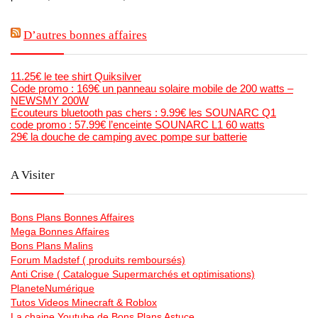
D’autres bonnes affaires
11.25€ le tee shirt Quiksilver
Code promo : 169€ un panneau solaire mobile de 200 watts –
NEWSMY 200W
Ecouteurs bluetooth pas chers : 9.99€ les SOUNARC Q1
code promo : 57.99€ l’enceinte SOUNARC L1 60 watts
29€ la douche de camping avec pompe sur batterie
A Visiter
Bons Plans Bonnes Affaires
Mega Bonnes Affaires
Bons Plans Malins
Forum Madstef ( produits remboursés)
Anti Crise ( Catalogue Supermarchés et optimisations)
PlaneteNumérique
Tutos Videos Minecraft & Roblox
La chaine Youtube de Bons Plans Astuce