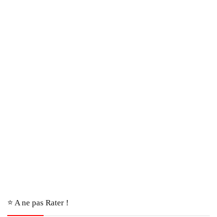
⭐️ A ne pas Rater !