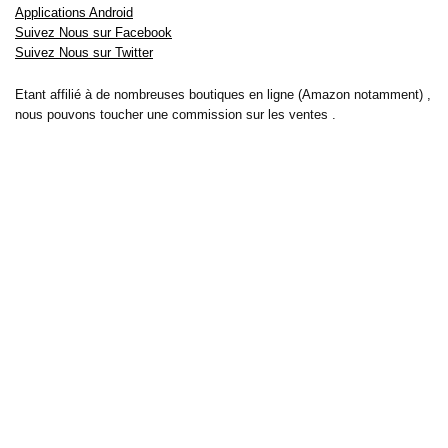
Applications Android
Suivez Nous sur Facebook
Suivez Nous sur Twitter
Etant affilié à de nombreuses boutiques en ligne (Amazon notamment) ,
nous pouvons toucher une commission sur les ventes .
Découvrez nos bons plans pour les
vélos électriques
,
trottinettes
,
smartphones
et produits Xiaomi. Profitez également
des dernières
offres d’abonnements abordables pour des magazines
, ainsi que des
promotions pour vos
vacances
et voyages. Ne manquez pas nos
tests
et avis
sur les derniers produits high-tech et bien plus encore.
Bons-plans-astuces uses the IP2Location LITE database for <a
href= »https://lite.ip2location.com »>IP geolocation</a>.