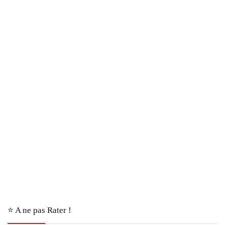
⭐️ A ne pas Rater !