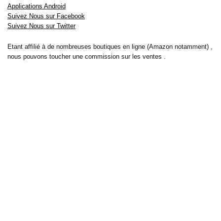
Applications Android
Suivez Nous sur Facebook
Suivez Nous sur Twitter
Etant affilié à de nombreuses boutiques en ligne (Amazon notamment) ,
nous pouvons toucher une commission sur les ventes .
Découvrez nos bons plans pour les
vélos électriques
,
trottinettes
,
smartphones
et produits Xiaomi. Profitez également
des dernières
offres d’abonnements abordables pour des magazines
, ainsi que des
promotions pour vos
vacances
et voyages. Ne manquez pas nos
tests
et avis
sur les derniers produits high-tech et bien plus encore.
Bons-plans-astuces uses the IP2Location LITE database for <a
href= »https://lite.ip2location.com »>IP geolocation</a>.