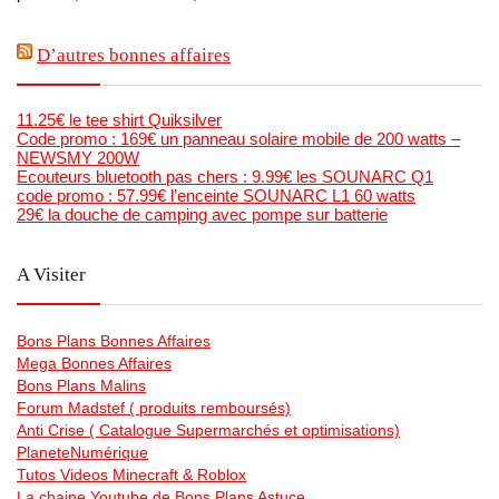
D’autres bonnes affaires
11.25€ le tee shirt Quiksilver
Code promo : 169€ un panneau solaire mobile de 200 watts –
NEWSMY 200W
Ecouteurs bluetooth pas chers : 9.99€ les SOUNARC Q1
code promo : 57.99€ l’enceinte SOUNARC L1 60 watts
29€ la douche de camping avec pompe sur batterie
A Visiter
Bons Plans Bonnes Affaires
Mega Bonnes Affaires
Bons Plans Malins
Forum Madstef ( produits remboursés)
Anti Crise ( Catalogue Supermarchés et optimisations)
PlaneteNumérique
Tutos Videos Minecraft & Roblox
La chaine Youtube de Bons Plans Astuce