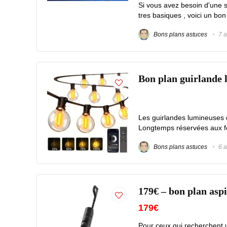
Si vous avez besoin d'une s
tres basiques , voici un bon
Bons plans astuces
7 a
Bon plan guirlande 
Les guirlandes lumineuses 
Longtemps réservées aux fêt
Bons plans astuces
6 a
179€ – bon plan as
179€
Pour ceux qui recherchent un