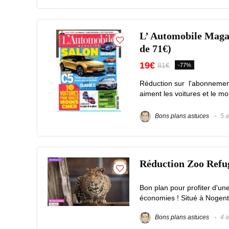
L’ Automobile Magaz
de 71€)
19€
81€
-77%
Réduction sur l'abonnemen
aiment les voitures et le mo
Bons plans astuces
5 a
Réduction Zoo Refuge
Bon plan pour profiter d'un
économies ! Situé à Nogent-
Bons plans astuces
4 a