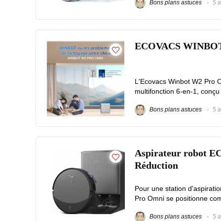
Bons plans astuces
5 a
ECOVACS WINBOT W2
L'Ecovacs Winbot W2 Pro O
multifonction 6-en-1, conçu 
Bons plans astuces
5 a
Aspirateur robot 
Réduction
Pour une station d'aspira
Pro Omni se positionne comm
Bons plans astuces
5 a