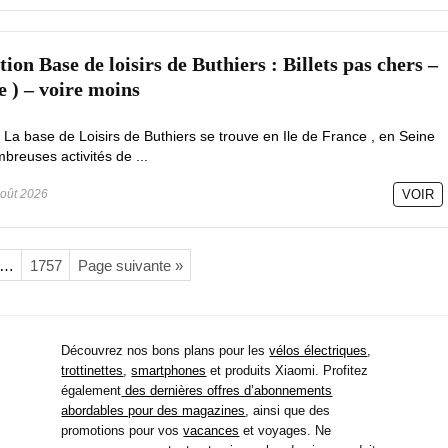
on Base de loisirs de Buthiers : Billets pas chers –
e ) – voire moins
 La base de Loisirs de Buthiers se trouve en Ile de France , en Seine
reuses activités de ...
oût 2026
VOIR
…
1757
Page suivante »
Découvrez nos bons plans pour les
vélos électriques
,
trottinettes
,
smartphones
et produits Xiaomi. Profitez
également
des dernières offres d’abonnements
abordables pour des magazines
, ainsi que des
promotions pour vos
vacances
et voyages. Ne