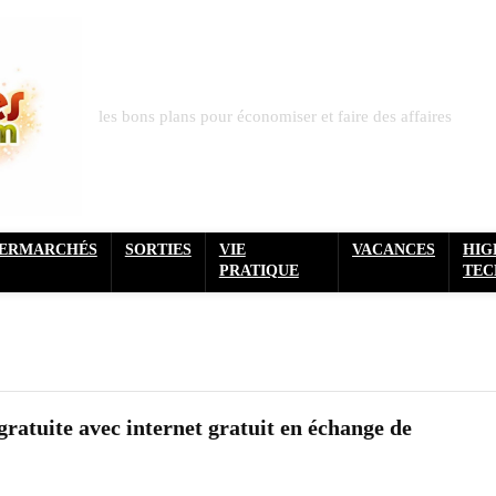
les bons plans pour économiser et faire des affaires
PERMARCHÉS
SORTIES
VIE
VACANCES
HIG
PRATIQUE
TEC
ratuite avec internet gratuit en échange de