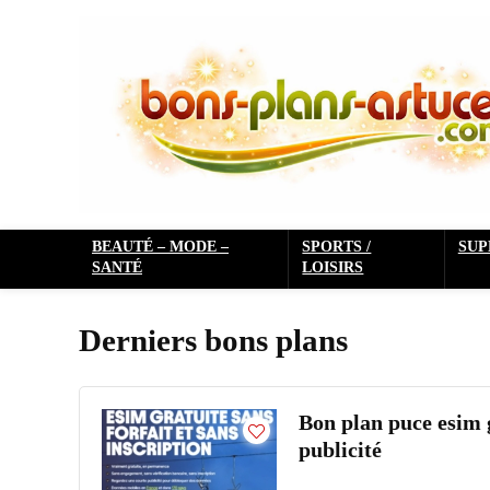
BEAUTÉ – MODE –
SPORTS /
SU
SANTÉ
LOISIRS
Derniers bons plans
Bon plan puce esim g
publicité