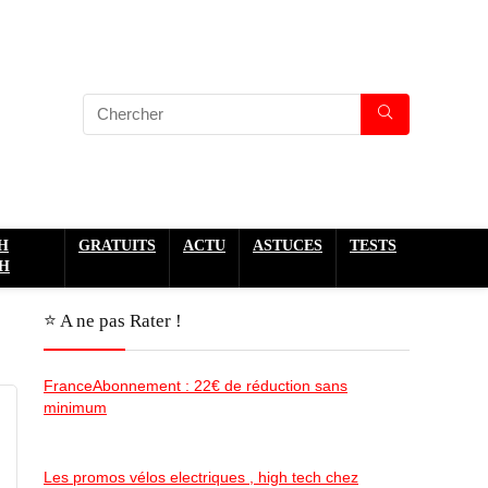
H
GRATUITS
ACTU
ASTUCES
TESTS
H
⭐️ A ne pas Rater !
FranceAbonnement : 22€ de réduction sans
minimum
Les promos vélos electriques , high tech chez