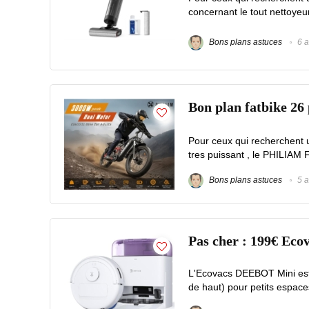
concernant le tout nettoye
Bons plans astuces
6 a
Bon plan fatbike 2
Pour ceux qui recherchent 
tres puissant , le PHILIAM F
Bons plans astuces
5 a
Pas cher : 199€ Eco
L'Ecovacs DEEBOT Mini est 
de haut) pour petits espace