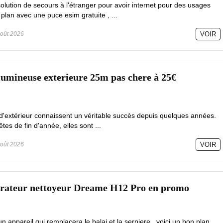
olution de secours à l'étranger pour avoir internet pour des usages
 plan avec une puce esim gratuite , ...
oût 2026
VOIR
lumineuse exterieure 25m pas chere à 25€
d'extérieur connaissent un véritable succès depuis quelques années.
es de fin d'année, elles sont ...
oût 2026
VOIR
pirateur nettoyeur Dreame H12 Pro en promo
 appareil qui remplacera le balai et la serpiere , voici un bon plan