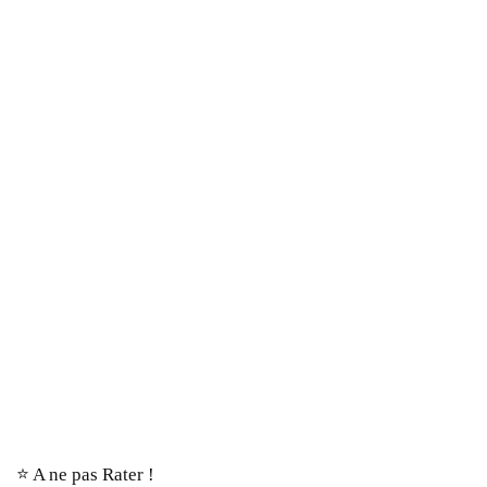
⭐️ A ne pas Rater !