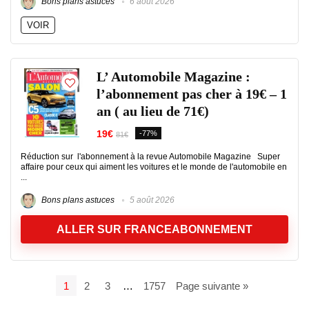
Bons plans astuces
6 août 2026
VOIR
L’ Automobile Magazine :
l’abonnement pas cher à 19€ – 1
an ( au lieu de 71€)
19€
-77%
81€
Réduction sur l'abonnement à la revue Automobile Magazine Super
affaire pour ceux qui aiment les voitures et le monde de l'automobile en
...
Bons plans astuces
5 août 2026
ALLER SUR FRANCEABONNEMENT
1
2
3
…
1757
Page suivante »