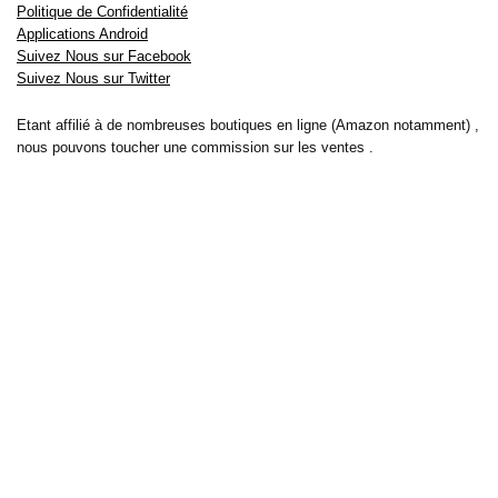
Politique de Confidentialité
Applications Android
Suivez Nous sur Facebook
Suivez Nous sur Twitter
Etant affilié à de nombreuses boutiques en ligne (Amazon notamment) ,
nous pouvons toucher une commission sur les ventes .
Découvrez nos bons plans pour les
vélos électriques
,
trottinettes
,
smartphones
et produits Xiaomi. Profitez également
des dernières
offres d’abonnements abordables pour des magazines
, ainsi que des
promotions pour vos
vacances
et voyages. Ne manquez pas nos
tests
et avis
sur les derniers produits high-tech et bien plus encore.
Bons-plans-astuces uses the IP2Location LITE database for <a
href= »https://lite.ip2location.com »>IP geolocation</a>.