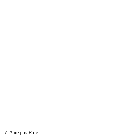
⭐️ A ne pas Rater !