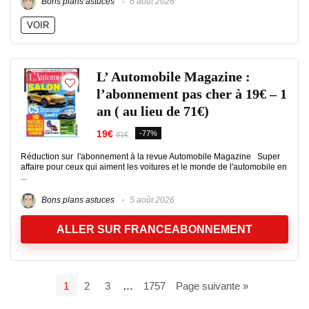
Bons plans astuces
6 août 2026
VOIR
L’ Automobile Magazine :
l’abonnement pas cher à 19€ – 1
an ( au lieu de 71€)
19€
-77%
81€
Réduction sur l'abonnement à la revue Automobile Magazine Super
affaire pour ceux qui aiment les voitures et le monde de l'automobile en
...
Bons plans astuces
5 août 2026
ALLER SUR FRANCEABONNEMENT
1
2
3
…
1757
Page suivante »