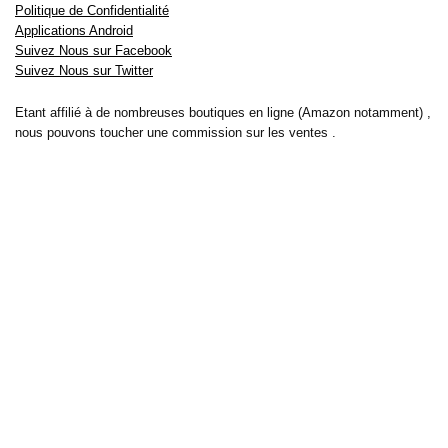
Politique de Confidentialité
Applications Android
Suivez Nous sur Facebook
Suivez Nous sur Twitter
Etant affilié à de nombreuses boutiques en ligne (Amazon notamment) ,
nous pouvons toucher une commission sur les ventes .
Découvrez nos bons plans pour les
vélos électriques
,
trottinettes
,
smartphones
et produits Xiaomi. Profitez également
des dernières
offres d’abonnements abordables pour des magazines
, ainsi que des
promotions pour vos
vacances
et voyages. Ne manquez pas nos
tests
et avis
sur les derniers produits high-tech et bien plus encore.
Bons-plans-astuces uses the IP2Location LITE database for <a
href= »https://lite.ip2location.com »>IP geolocation</a>.