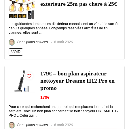
exterieure 25m pas chere à 25€
Les guirlandes lumineuses d'extérieur connaissent un véritable succès
depuis quelques années. Longtemps réservées aux fêtes de fin
d'année, elles sont ...
Bons plans astuces
6 août 2026
VOIR
179€ – bon plan aspirateur
nettoyeur Dreame H12 Pro en
promo
179€
Pour ceux qui recherchent un appareil qui remplacera le balai et la
serpiere , voici un bon plan concernant le tout nettoyeur DREAME H12
PRO .. Celui qui ...
Bons plans astuces
6 août 2026