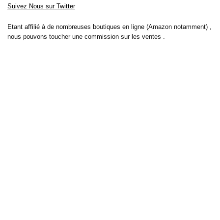
Suivez Nous sur Twitter
Etant affilié à de nombreuses boutiques en ligne (Amazon notamment) ,
nous pouvons toucher une commission sur les ventes .
Découvrez nos bons plans pour les
vélos électriques
,
trottinettes
,
smartphones
et produits Xiaomi. Profitez également
des dernières
offres d’abonnements abordables pour des magazines
, ainsi que des
promotions pour vos
vacances
et voyages. Ne manquez pas nos
tests
et avis
sur les derniers produits high-tech et bien plus encore.
Bons-plans-astuces uses the IP2Location LITE database for <a
href= »https://lite.ip2location.com »>IP geolocation</a>.