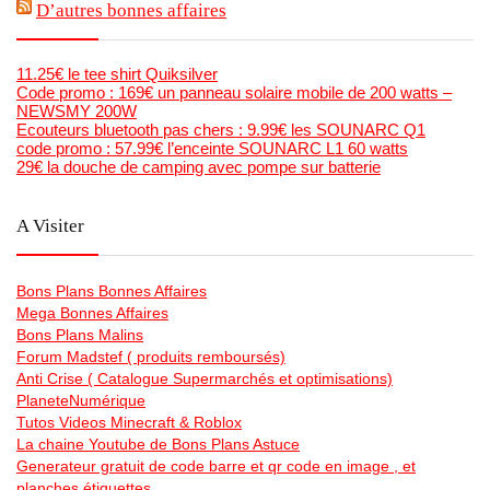
D’autres bonnes affaires
11.25€ le tee shirt Quiksilver
Code promo : 169€ un panneau solaire mobile de 200 watts –
NEWSMY 200W
Ecouteurs bluetooth pas chers : 9.99€ les SOUNARC Q1
code promo : 57.99€ l’enceinte SOUNARC L1 60 watts
29€ la douche de camping avec pompe sur batterie
A Visiter
Bons Plans Bonnes Affaires
Mega Bonnes Affaires
Bons Plans Malins
Forum Madstef ( produits remboursés)
Anti Crise ( Catalogue Supermarchés et optimisations)
PlaneteNumérique
Tutos Videos Minecraft & Roblox
La chaine Youtube de Bons Plans Astuce
Generateur gratuit de code barre et qr code en image , et
planches étiquettes