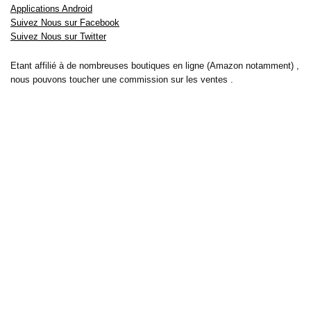
Applications Android
Suivez Nous sur Facebook
Suivez Nous sur Twitter
Etant affilié à de nombreuses boutiques en ligne (Amazon notamment) ,
nous pouvons toucher une commission sur les ventes .
Découvrez nos bons plans pour les
vélos électriques
,
trottinettes
,
smartphones
et produits Xiaomi. Profitez également
des dernières
offres d’abonnements abordables pour des magazines
, ainsi que des
promotions pour vos
vacances
et voyages. Ne manquez pas nos
tests
et avis
sur les derniers produits high-tech et bien plus encore.
Bons-plans-astuces uses the IP2Location LITE database for <a
href= »https://lite.ip2location.com »>IP geolocation</a>.