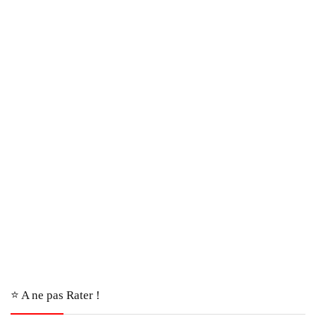
⭐️ A ne pas Rater !