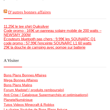
D’autres bonnes affaires
11.25€ le tee shirt Quiksilver
Code promo : 169€ un panneau solaire mobile de 200 watts –
NEWSMY 200W
Ecouteurs bluetooth pas chers : 9.99€ les SOUNARC Q1
code promo : 57.99€ l’enceinte SOUNARC L1 60 watts
29€ la douche de camping avec pompe sur batterie
A Visiter
Bons Plans Bonnes Affaires
Mega Bonnes Affaires
Bons Plans Malins
Forum Madstef ( produits remboursés)
Anti Crise ( Catalogue Supermarchés et optimisations)
PlaneteNumérique
Tutos Videos Minecraft & Roblox
La chaine Youtube de Bons Plans Astuce