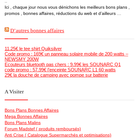
..
Ici , chaque jour nous vous dénichons les meilleurs bons plans ,
promos , bonnes affaires, réductions du web et d’ailleurs …
D’autres bonnes affaires
11.25€ le tee shirt Quiksilver
Code promo : 169€ un panneau solaire mobile de 200 watts –
NEWSMY 200W
Ecouteurs bluetooth pas chers : 9.99€ les SOUNARC Q1
code promo : 57.99€ l’enceinte SOUNARC L1 60 watts
29€ la douche de camping avec pompe sur batterie
A Visiter
Bons Plans Bonnes Affaires
Mega Bonnes Affaires
Bons Plans Malins
Forum Madstef ( produits remboursés)
Anti Crise ( Catalogue Supermarchés et optimisations)