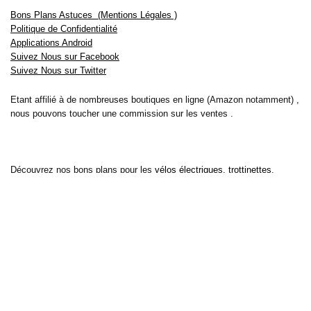
Bons Plans Astuces (Mentions Légales )
Politique de Confidentialité
Applications Android
Suivez Nous sur Facebook
Suivez Nous sur Twitter
Etant affilié à de nombreuses boutiques en ligne (Amazon notamment) ,
nous pouvons toucher une commission sur les ventes .
Découvrez nos bons plans pour les
vélos électriques
,
trottinettes
,
smartphones
et produits Xiaomi. Profitez également
des dernières
offres d’abonnements abordables pour des magazines
, ainsi que des
promotions pour vos
vacances
et voyages. Ne manquez pas nos
tests
et avis
sur les derniers produits high-tech et bien plus encore.
Bons-plans-astuces uses the IP2Location LITE database for <a