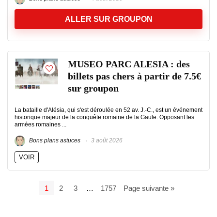
ALLER SUR GROUPON
MUSEO PARC ALESIA : des
billets pas chers à partir de 7.5€
sur groupon
La bataille d'Alésia, qui s'est déroulée en 52 av. J.-C., est un événement
historique majeur de la conquête romaine de la Gaule. Opposant les
armées romaines ...
Bons plans astuces
3 août 2026
VOIR
1
2
3
…
1757
Page suivante »