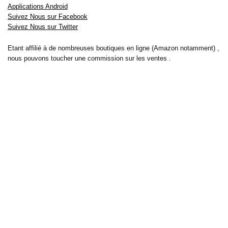
Applications Android
Suivez Nous sur Facebook
Suivez Nous sur Twitter
Etant affilié à de nombreuses boutiques en ligne (Amazon notamment) ,
nous pouvons toucher une commission sur les ventes .
Découvrez nos bons plans pour les
vélos électriques
,
trottinettes
,
smartphones
et produits Xiaomi. Profitez également
des dernières
offres d’abonnements abordables pour des magazines
, ainsi que des
promotions pour vos
vacances
et voyages. Ne manquez pas nos
tests
et avis
sur les derniers produits high-tech et bien plus encore.
Bons-plans-astuces uses the IP2Location LITE database for <a
href= »https://lite.ip2location.com »>IP geolocation</a>.