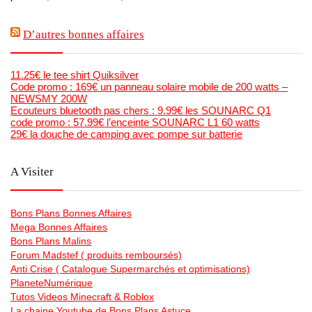
D’autres bonnes affaires
11.25€ le tee shirt Quiksilver
Code promo : 169€ un panneau solaire mobile de 200 watts –
NEWSMY 200W
Ecouteurs bluetooth pas chers : 9.99€ les SOUNARC Q1
code promo : 57.99€ l’enceinte SOUNARC L1 60 watts
29€ la douche de camping avec pompe sur batterie
A Visiter
Bons Plans Bonnes Affaires
Mega Bonnes Affaires
Bons Plans Malins
Forum Madstef ( produits remboursés)
Anti Crise ( Catalogue Supermarchés et optimisations)
PlaneteNumérique
Tutos Videos Minecraft & Roblox
La chaine Youtube de Bons Plans Astuce