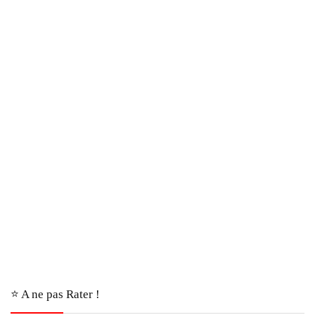
⭐️ A ne pas Rater !