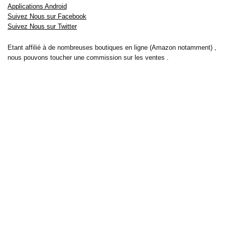
Applications Android
Suivez Nous sur Facebook
Suivez Nous sur Twitter
Etant affilié à de nombreuses boutiques en ligne (Amazon notamment) ,
nous pouvons toucher une commission sur les ventes .
Découvrez nos bons plans pour les
vélos électriques
,
trottinettes
,
smartphones
et produits Xiaomi. Profitez également
des dernières
offres d’abonnements abordables pour des magazines
, ainsi que des
promotions pour vos
vacances
et voyages. Ne manquez pas nos
tests
et avis
sur les derniers produits high-tech et bien plus encore.
Bons-plans-astuces uses the IP2Location LITE database for <a
href= »https://lite.ip2location.com »>IP geolocation</a>.