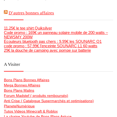
D’autres bonnes affaires
11.25€ le tee shirt Quiksilver
Code promo : 169€ un panneau solaire mobile de 200 watts –
NEWSMY 200W
Ecouteurs bluetooth pas chers : 9.99€ les SOUNARC Q1
code promo : 57.99€ l’enceinte SOUNARC L1 60 watts
29€ la douche de camping avec pompe sur batterie
A Visiter
Bons Plans Bonnes Affaires
Mega Bonnes Affaires
Bons Plans Malins
Forum Madstef ( produits remboursés)
Anti Crise ( Catalogue Supermarchés et optimisations)
PlaneteNumérique
Tutos Videos Minecraft & Roblox
La chaine Youtube de Bons Plans Astuce