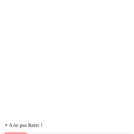
⭐️ A ne pas Rater !