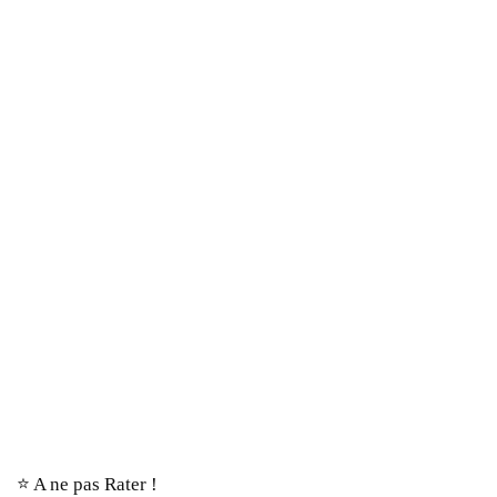
⭐️ A ne pas Rater !