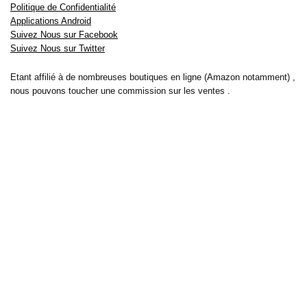
Politique de Confidentialité
Applications Android
Suivez Nous sur Facebook
Suivez Nous sur Twitter
Etant affilié à de nombreuses boutiques en ligne (Amazon notamment) ,
nous pouvons toucher une commission sur les ventes .
Découvrez nos bons plans pour les
vélos électriques
,
trottinettes
,
smartphones
et produits Xiaomi. Profitez également
des dernières
offres d’abonnements abordables pour des magazines
, ainsi que des
promotions pour vos
vacances
et voyages. Ne manquez pas nos
tests
et avis
sur les derniers produits high-tech et bien plus encore.
Bons-plans-astuces uses the IP2Location LITE database for <a
href= »https://lite.ip2location.com »>IP geolocation</a>.