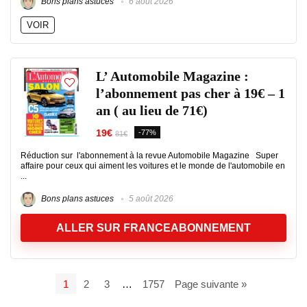
Bons plans astuces
6 août 2026
VOIR
L’ Automobile Magazine :
l’abonnement pas cher à 19€ – 1
an ( au lieu de 71€)
19€
-77%
81€
Réduction sur l'abonnement à la revue Automobile Magazine Super
affaire pour ceux qui aiment les voitures et le monde de l'automobile en
...
Bons plans astuces
5 août 2026
ALLER SUR FRANCEABONNEMENT
1
2
3
…
1757
Page suivante »