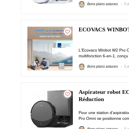
Bons plans astuces
5 a
ECOVACS WINBOT W2
L'Ecovacs Winbot W2 Pro O
multifonction 6-en-1, conçu 
Bons plans astuces
5 a
Aspirateur robot 
Réduction
Pour une station d'aspira
Pro Omni se positionne comm