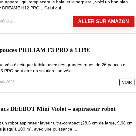
 appareil qui remplacera le balai et la serpiere , voici un bon plan
ur DREAME H12 PRO .. Celui qui ...
ALLER SUR AMAZON
oût 2026
6 pouces PHILIAM F3 PRO à 1339€
un vélo électrique fatbike avec des grandes roues de 26 pouces et
3 PRO peut etre un solution : un vélo ...
oût 2026
VOIR
vacs DEEBOT Mini Violet – aspirateur robot
un robot aspirateur laveur ultra-compact (28,6 cm de large, 9,98 cm
s jusqu'à 100 m², avec une puissance ...