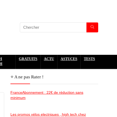
H
GRATUITS
ACTU
ASTUCES
TESTS
H
⭐️ A ne pas Rater !
FranceAbonnement : 22€ de réduction sans
minimum
Les promos vélos electriques , high tech chez