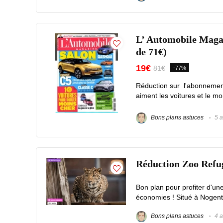
L’ Automobile Magaz
de 71€)
19€
81€
-77%
Réduction sur l'abonnemen
aiment les voitures et le mo
Bons plans astuces
5 a
Réduction Zoo Refuge
Bon plan pour profiter d'un
économies ! Situé à Nogent-
Bons plans astuces
4 a