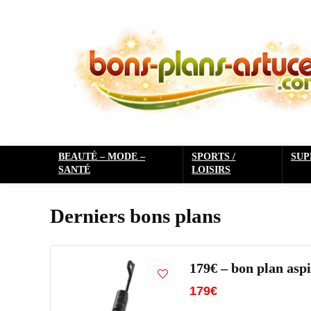
BEAUTÉ – MODE –
SPORTS /
SU
SANTÉ
LOISIRS
Derniers bons plans
179€ – bon plan as
179€