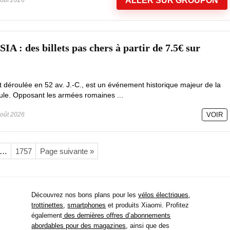
ALLER SUR GROUPON
 des billets pas chers à partir de 7.5€ sur
est déroulée en 52 av. J.-C., est un événement historique majeur de la
le. Opposant les armées romaines ...
oût 2026
VOIR
…
1757
Page suivante »
Découvrez nos bons plans pour les
vélos électriques
,
trottinettes
,
smartphones
et produits Xiaomi. Profitez
également
des dernières offres d’abonnements
abordables pour des magazines
, ainsi que des