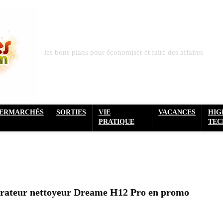
les bons plans pour économiser et faire des affaires
PERMARCHÉS
SORTIES
VIE
VACANCES
HIG
PRATIQUE
TEC
pirateur nettoyeur Dreame H12 Pro en promo