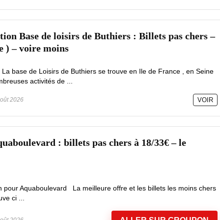
on Base de loisirs de Buthiers : Billets pas chers –
e ) – voire moins
 La base de Loisirs de Buthiers se trouve en Ile de France , en Seine
reuses activités de ...
oût 2026
VOIR
aboulevard : billets pas chers à 18/33€ – le
 pour Aquaboulevard La meilleure offre et les billets les moins chers
e ci ...
oût 2026