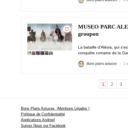
MUSEO PARC ALESIA :
groupon
La bataille d'Alésia, qui s'
conquête romaine de la Gau
Bons plans astuces
3 a
1
2
3
Bons Plans Astuces (Mentions Légales )
Politique de Confidentialité
Applications Android
Suivez Nous sur Facebook