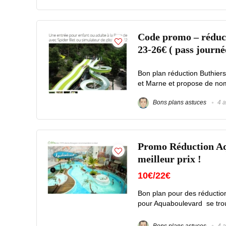
Code promo – réducti
23-26€ ( pass journé
Bon plan réduction Buthiers
et Marne et propose de nomb
Bons plans astuces
4 a
Promo Réduction Aqu
meilleur prix !
10€/22€
Bon plan pour des réduction
pour Aquaboulevard se trouv
Bons plans astuces
4 a