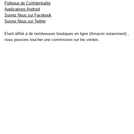
Politique de Confidentialité
Applications Android
Suivez Nous sur Facebook
Suivez Nous sur Twitter
Etant affilié à de nombreuses boutiques en ligne (Amazon notamment) ,
nous pouvons toucher une commission sur les ventes .
Découvrez nos bons plans pour les
vélos électriques
,
trottinettes
,
smartphones
et produits Xiaomi. Profitez également
des dernières
offres d’abonnements abordables pour des magazines
, ainsi que des
promotions pour vos
vacances
et voyages. Ne manquez pas nos
tests
et avis
sur les derniers produits high-tech et bien plus encore.
Bons-plans-astuces uses the IP2Location LITE database for <a
href= »https://lite.ip2location.com »>IP geolocation</a>.