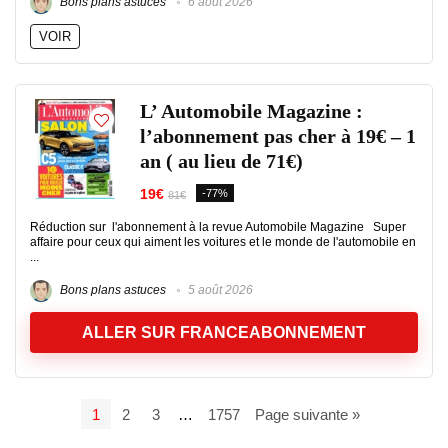
Bons plans astuces
6 août 2026
VOIR
L’ Automobile Magazine :
l’abonnement pas cher à 19€ – 1
an ( au lieu de 71€)
19€
-77%
81€
Réduction sur l'abonnement à la revue Automobile Magazine Super
affaire pour ceux qui aiment les voitures et le monde de l'automobile en
...
Bons plans astuces
5 août 2026
ALLER SUR FRANCEABONNEMENT
1
2
3
…
1757
Page suivante »