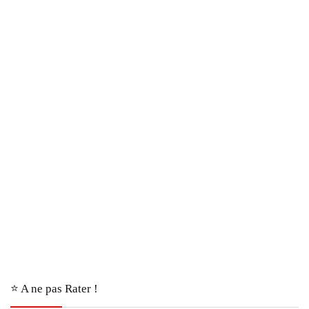
⭐️ A ne pas Rater !