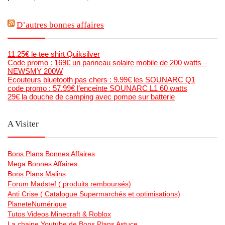
D’autres bonnes affaires
11.25€ le tee shirt Quiksilver
Code promo : 169€ un panneau solaire mobile de 200 watts –
NEWSMY 200W
Ecouteurs bluetooth pas chers : 9.99€ les SOUNARC Q1
code promo : 57.99€ l’enceinte SOUNARC L1 60 watts
29€ la douche de camping avec pompe sur batterie
A Visiter
Bons Plans Bonnes Affaires
Mega Bonnes Affaires
Bons Plans Malins
Forum Madstef ( produits remboursés)
Anti Crise ( Catalogue Supermarchés et optimisations)
PlaneteNumérique
Tutos Videos Minecraft & Roblox
La chaine Youtube de Bons Plans Astuce