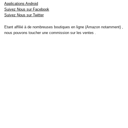
Applications Android
Suivez Nous sur Facebook
Suivez Nous sur Twitter
Etant affilié à de nombreuses boutiques en ligne (Amazon notamment) ,
nous pouvons toucher une commission sur les ventes .
Découvrez nos bons plans pour les
vélos électriques
,
trottinettes
,
smartphones
et produits Xiaomi. Profitez également
des dernières
offres d’abonnements abordables pour des magazines
, ainsi que des
promotions pour vos
vacances
et voyages. Ne manquez pas nos
tests
et avis
sur les derniers produits high-tech et bien plus encore.
Bons-plans-astuces uses the IP2Location LITE database for <a
href= »https://lite.ip2location.com »>IP geolocation</a>.