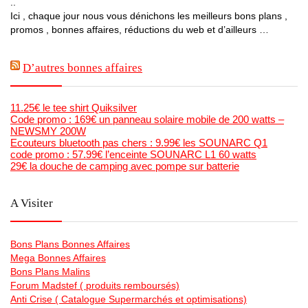
..
Ici , chaque jour nous vous dénichons les meilleurs bons plans ,
promos , bonnes affaires, réductions du web et d’ailleurs …
D’autres bonnes affaires
11.25€ le tee shirt Quiksilver
Code promo : 169€ un panneau solaire mobile de 200 watts –
NEWSMY 200W
Ecouteurs bluetooth pas chers : 9.99€ les SOUNARC Q1
code promo : 57.99€ l’enceinte SOUNARC L1 60 watts
29€ la douche de camping avec pompe sur batterie
A Visiter
Bons Plans Bonnes Affaires
Mega Bonnes Affaires
Bons Plans Malins
Forum Madstef ( produits remboursés)
Anti Crise ( Catalogue Supermarchés et optimisations)