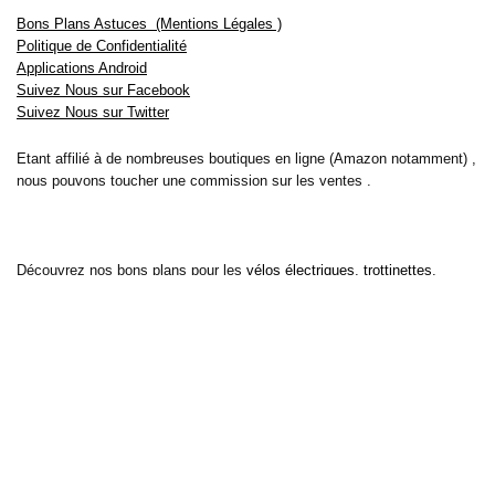
Bons Plans Astuces (Mentions Légales )
Politique de Confidentialité
Applications Android
Suivez Nous sur Facebook
Suivez Nous sur Twitter
Etant affilié à de nombreuses boutiques en ligne (Amazon notamment) ,
nous pouvons toucher une commission sur les ventes .
Découvrez nos bons plans pour les
vélos électriques
,
trottinettes
,
smartphones
et produits Xiaomi. Profitez également
des dernières
offres d’abonnements abordables pour des magazines
, ainsi que des
promotions pour vos
vacances
et voyages. Ne manquez pas nos
tests
et avis
sur les derniers produits high-tech et bien plus encore.
Bons-plans-astuces uses the IP2Location LITE database for <a