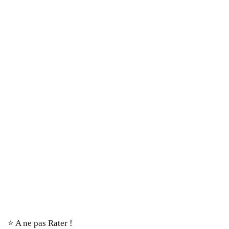
⭐️ A ne pas Rater !