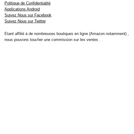
Politique de Confidentialité
Applications Android
Suivez Nous sur Facebook
Suivez Nous sur Twitter
Etant affilié à de nombreuses boutiques en ligne (Amazon notamment) ,
nous pouvons toucher une commission sur les ventes .
Découvrez nos bons plans pour les
vélos électriques
,
trottinettes
,
smartphones
et produits Xiaomi. Profitez également
des dernières
offres d’abonnements abordables pour des magazines
, ainsi que des
promotions pour vos
vacances
et voyages. Ne manquez pas nos
tests
et avis
sur les derniers produits high-tech et bien plus encore.
Bons-plans-astuces uses the IP2Location LITE database for <a
href= »https://lite.ip2location.com »>IP geolocation</a>.