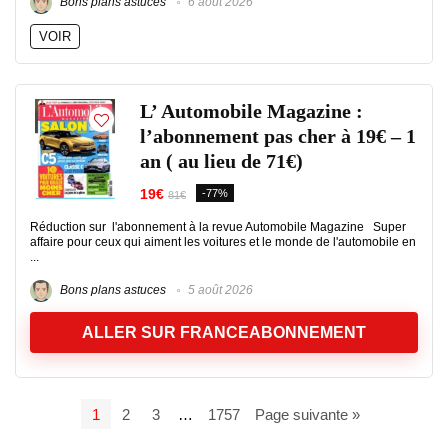
Bons plans astuces
6 août 2026
VOIR
L’ Automobile Magazine :
l’abonnement pas cher à 19€ – 1
an ( au lieu de 71€)
19€
-77%
81€
Réduction sur l'abonnement à la revue Automobile Magazine Super
affaire pour ceux qui aiment les voitures et le monde de l'automobile en
...
Bons plans astuces
5 août 2026
ALLER SUR FRANCEABONNEMENT
1
2
3
…
1757
Page suivante »