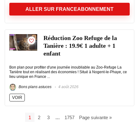
ALLER SUR FRANCEABONNEMENT
Réduction Zoo Refuge de la
Tanière : 19.9€ 1 adulte + 1
enfant
Bon plan pour profiter d'une journée inoubliable au Zoo-Refuge La
Tanière tout en réalisant des économies ! Situé à Nogent-le-Phaye, ce
lieu unique en France ...
Bons plans astuces
4 août 2026
VOIR
1
2
3
…
1757
Page suivante »