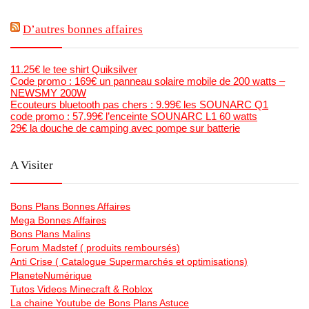
D’autres bonnes affaires
11.25€ le tee shirt Quiksilver
Code promo : 169€ un panneau solaire mobile de 200 watts –
NEWSMY 200W
Ecouteurs bluetooth pas chers : 9.99€ les SOUNARC Q1
code promo : 57.99€ l’enceinte SOUNARC L1 60 watts
29€ la douche de camping avec pompe sur batterie
A Visiter
Bons Plans Bonnes Affaires
Mega Bonnes Affaires
Bons Plans Malins
Forum Madstef ( produits remboursés)
Anti Crise ( Catalogue Supermarchés et optimisations)
PlaneteNumérique
Tutos Videos Minecraft & Roblox
La chaine Youtube de Bons Plans Astuce