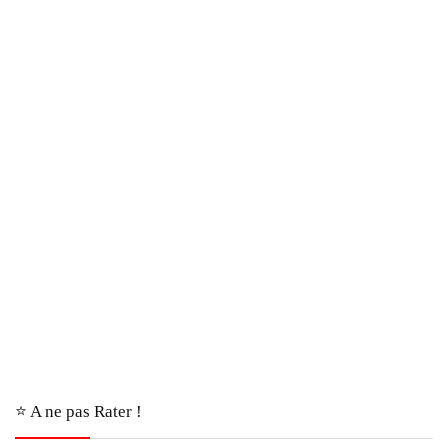
⭐️ A ne pas Rater !