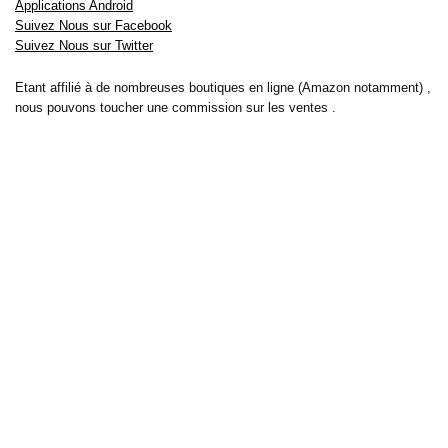
Applications Android
Suivez Nous sur Facebook
Suivez Nous sur Twitter
Etant affilié à de nombreuses boutiques en ligne (Amazon notamment) ,
nous pouvons toucher une commission sur les ventes .
Découvrez nos bons plans pour les
vélos électriques
,
trottinettes
,
smartphones
et produits Xiaomi. Profitez également
des dernières
offres d’abonnements abordables pour des magazines
, ainsi que des
promotions pour vos
vacances
et voyages. Ne manquez pas nos
tests
et avis
sur les derniers produits high-tech et bien plus encore.
Bons-plans-astuces uses the IP2Location LITE database for <a
href= »https://lite.ip2location.com »>IP geolocation</a>.