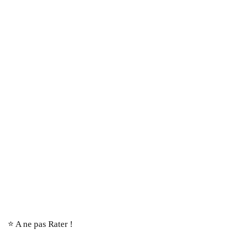
⭐️ A ne pas Rater !