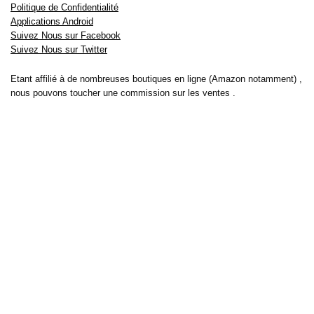
Politique de Confidentialité
Applications Android
Suivez Nous sur Facebook
Suivez Nous sur Twitter
Etant affilié à de nombreuses boutiques en ligne (Amazon notamment) ,
nous pouvons toucher une commission sur les ventes .
Découvrez nos bons plans pour les
vélos électriques
,
trottinettes
,
smartphones
et produits Xiaomi. Profitez également
des dernières
offres d’abonnements abordables pour des magazines
, ainsi que des
promotions pour vos
vacances
et voyages. Ne manquez pas nos
tests
et avis
sur les derniers produits high-tech et bien plus encore.
Bons-plans-astuces uses the IP2Location LITE database for <a
href= »https://lite.ip2location.com »>IP geolocation</a>.