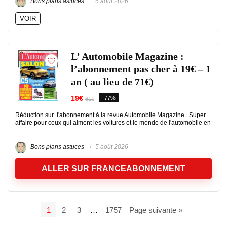
Bons plans astuces
6 août 2026
VOIR
L’ Automobile Magazine :
l’abonnement pas cher à 19€ – 1
an ( au lieu de 71€)
19€
-77%
81€
Réduction sur l'abonnement à la revue Automobile Magazine Super
affaire pour ceux qui aiment les voitures et le monde de l'automobile en
...
Bons plans astuces
5 août 2026
ALLER SUR FRANCEABONNEMENT
1
2
3
…
1757
Page suivante »