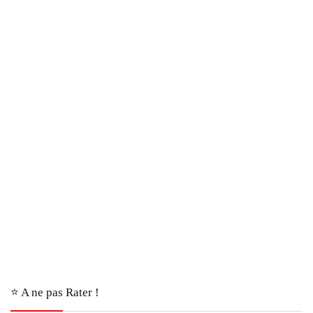
⭐️ A ne pas Rater !