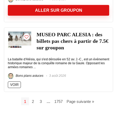
ALLER SUR GROUPON
MUSEO PARC ALESIA : des
billets pas chers à partir de 7.5€
sur groupon
La bataille d'Alésia, qui s'est déroulée en 52 av. J.-C., est un événement
historique majeur de la conquête romaine de la Gaule. Opposant les
armées romaines ...
Bons plans astuces
3 août 2026
VOIR
1
2
3
…
1757
Page suivante »