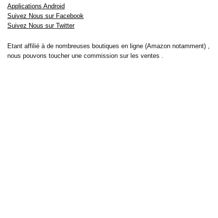
Applications Android
Suivez Nous sur Facebook
Suivez Nous sur Twitter
Etant affilié à de nombreuses boutiques en ligne (Amazon notamment) ,
nous pouvons toucher une commission sur les ventes .
Découvrez nos bons plans pour les
vélos électriques
,
trottinettes
,
smartphones
et produits Xiaomi. Profitez également
des dernières
offres d’abonnements abordables pour des magazines
, ainsi que des
promotions pour vos
vacances
et voyages. Ne manquez pas nos
tests
et avis
sur les derniers produits high-tech et bien plus encore.
Bons-plans-astuces uses the IP2Location LITE database for <a
href= »https://lite.ip2location.com »>IP geolocation</a>.