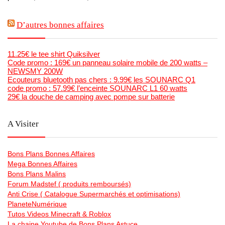
D’autres bonnes affaires
11.25€ le tee shirt Quiksilver
Code promo : 169€ un panneau solaire mobile de 200 watts –
NEWSMY 200W
Ecouteurs bluetooth pas chers : 9.99€ les SOUNARC Q1
code promo : 57.99€ l’enceinte SOUNARC L1 60 watts
29€ la douche de camping avec pompe sur batterie
A Visiter
Bons Plans Bonnes Affaires
Mega Bonnes Affaires
Bons Plans Malins
Forum Madstef ( produits remboursés)
Anti Crise ( Catalogue Supermarchés et optimisations)
PlaneteNumérique
Tutos Videos Minecraft & Roblox
La chaine Youtube de Bons Plans Astuce