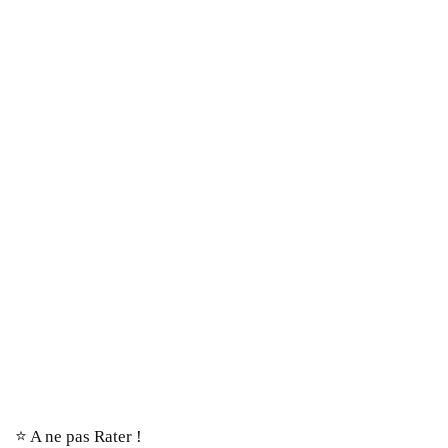
⭐️ A ne pas Rater !