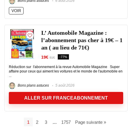
Bons plans astuces
6 août 2026
VOIR
L’ Automobile Magazine :
l’abonnement pas cher à 19€ – 1
an ( au lieu de 71€)
19€
-77%
81€
Réduction sur l'abonnement à la revue Automobile Magazine Super
affaire pour ceux qui aiment les voitures et le monde de l'automobile en
...
Bons plans astuces
5 août 2026
ALLER SUR FRANCEABONNEMENT
1
2
3
…
1757
Page suivante »