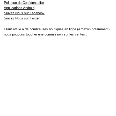
Politique de Confidentialité
Applications Android
Suivez Nous sur Facebook
Suivez Nous sur Twitter
Etant affilié à de nombreuses boutiques en ligne (Amazon notamment) ,
nous pouvons toucher une commission sur les ventes .
Découvrez nos bons plans pour les
vélos électriques
,
trottinettes
,
smartphones
et produits Xiaomi. Profitez également
des dernières
offres d’abonnements abordables pour des magazines
, ainsi que des
promotions pour vos
vacances
et voyages. Ne manquez pas nos
tests
et avis
sur les derniers produits high-tech et bien plus encore.
Bons-plans-astuces uses the IP2Location LITE database for <a
href= »https://lite.ip2location.com »>IP geolocation</a>.