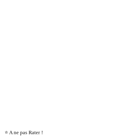
⭐️ A ne pas Rater !