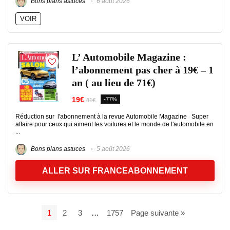
Bons plans astuces
6 août 2026
VOIR
L’ Automobile Magazine :
l’abonnement pas cher à 19€ – 1
an ( au lieu de 71€)
19€
-77%
81€
Réduction sur l'abonnement à la revue Automobile Magazine Super
affaire pour ceux qui aiment les voitures et le monde de l'automobile en
...
Bons plans astuces
5 août 2026
ALLER SUR FRANCEABONNEMENT
1
2
3
…
1757
Page suivante »