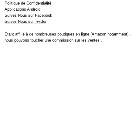
Politique de Confidentialité
Applications Android
Suivez Nous sur Facebook
Suivez Nous sur Twitter
Etant affilié à de nombreuses boutiques en ligne (Amazon notamment) ,
nous pouvons toucher une commission sur les ventes .
Découvrez nos bons plans pour les
vélos électriques
,
trottinettes
,
smartphones
et produits Xiaomi. Profitez également
des dernières
offres d’abonnements abordables pour des magazines
, ainsi que des
promotions pour vos
vacances
et voyages. Ne manquez pas nos
tests
et avis
sur les derniers produits high-tech et bien plus encore.
Bons-plans-astuces uses the IP2Location LITE database for <a
href= »https://lite.ip2location.com »>IP geolocation</a>.