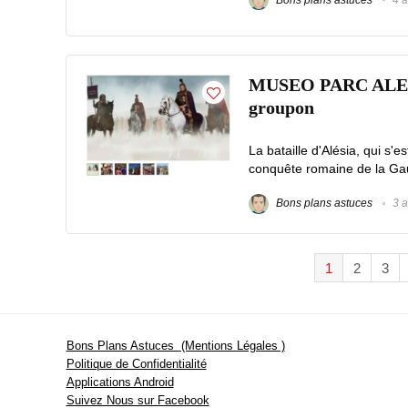
MUSEO PARC ALESIA :
groupon
La bataille d'Alésia, qui s'
conquête romaine de la Gau
Bons plans astuces
3 a
1
2
3
Bons Plans Astuces (Mentions Légales )
Politique de Confidentialité
Applications Android
Suivez Nous sur Facebook