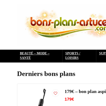
BEAUTÉ – MODE –
SPORTS /
SU
SANTÉ
LOISIRS
Derniers bons plans
179€ – bon plan as
179€