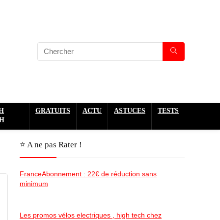
H
GRATUITS
ACTU
ASTUCES
TESTS
H
⭐️ A ne pas Rater !
FranceAbonnement : 22€ de réduction sans
minimum
Les promos vélos electriques , high tech chez