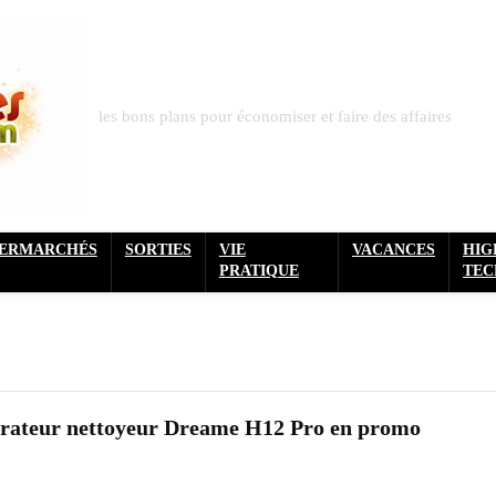
les bons plans pour économiser et faire des affaires
PERMARCHÉS
SORTIES
VIE
VACANCES
HIG
PRATIQUE
TEC
pirateur nettoyeur Dreame H12 Pro en promo