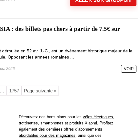
ALLER SUR GROUPON
 des billets pas chers à partir de 7.5€ sur
est déroulée en 52 av. J.-C., est un événement historique majeur de la
le. Opposant les armées romaines ...
oût 2026
VOIR
…
1757
Page suivante »
Découvrez nos bons plans pour les
vélos électriques
,
trottinettes
,
smartphones
et produits Xiaomi. Profitez
également
des dernières offres d’abonnements
abordables pour des magazines
, ainsi que des