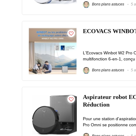
Bons plans astuces
5 a
ECOVACS WINBOT W2
L'Ecovacs Winbot W2 Pro O
multifonction 6-en-1, conçu 
Bons plans astuces
5 a
Aspirateur robot 
Réduction
Pour une station d'aspira
Pro Omni se positionne comm