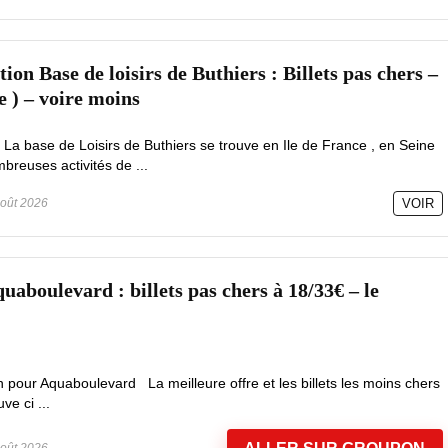
on Base de loisirs de Buthiers : Billets pas chers –
e ) – voire moins
 La base de Loisirs de Buthiers se trouve en Ile de France , en Seine
reuses activités de ...
oût 2026
VOIR
aboulevard : billets pas chers à 18/33€ – le
 pour Aquaboulevard La meilleure offre et les billets les moins chers
e ci ...
oût 2026