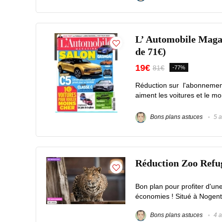
L’ Automobile Magaz
de 71€)
19€
81€
-77%
Réduction sur l'abonnemen
aiment les voitures et le mo
Bons plans astuces
5 a
Réduction Zoo Refuge
Bon plan pour profiter d'un
économies ! Situé à Nogent-
Bons plans astuces
4 a