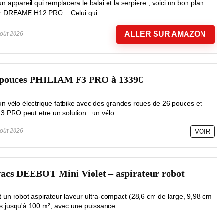
 appareil qui remplacera le balai et la serpiere , voici un bon plan
ur DREAME H12 PRO .. Celui qui ...
ALLER SUR AMAZON
oût 2026
6 pouces PHILIAM F3 PRO à 1339€
un vélo électrique fatbike avec des grandes roues de 26 pouces et
3 PRO peut etre un solution : un vélo ...
oût 2026
VOIR
vacs DEEBOT Mini Violet – aspirateur robot
un robot aspirateur laveur ultra-compact (28,6 cm de large, 9,98 cm
s jusqu'à 100 m², avec une puissance ...