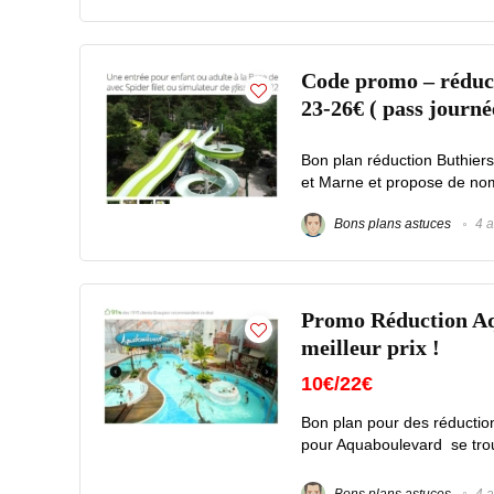
Code promo – réducti
23-26€ ( pass journé
Bon plan réduction Buthiers
et Marne et propose de nomb
Bons plans astuces
4 a
Promo Réduction Aqu
meilleur prix !
10€/22€
Bon plan pour des réduction
pour Aquaboulevard se trouv
Bons plans astuces
4 a