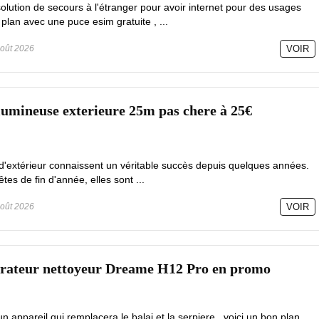
olution de secours à l'étranger pour avoir internet pour des usages
 plan avec une puce esim gratuite , ...
oût 2026
VOIR
lumineuse exterieure 25m pas chere à 25€
d'extérieur connaissent un véritable succès depuis quelques années.
es de fin d'année, elles sont ...
oût 2026
VOIR
pirateur nettoyeur Dreame H12 Pro en promo
 appareil qui remplacera le balai et la serpiere , voici un bon plan