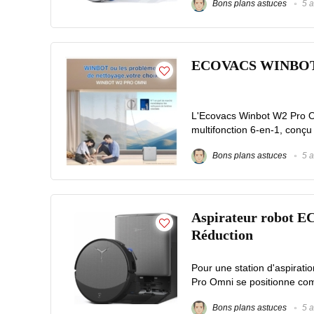
Bons plans astuces
5 a
ECOVACS WINBOT W2
L'Ecovacs Winbot W2 Pro O
multifonction 6-en-1, conçu 
Bons plans astuces
5 a
Aspirateur robot 
Réduction
Pour une station d'aspira
Pro Omni se positionne comm
Bons plans astuces
5 a