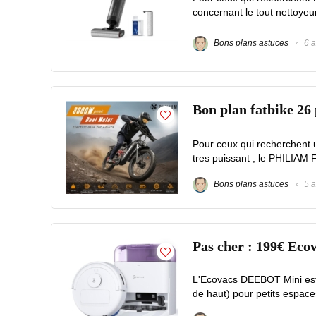
concernant le tout nettoye
Bons plans astuces
6 a
Bon plan fatbike 2
Pour ceux qui recherchent 
tres puissant , le PHILIAM F
Bons plans astuces
5 a
Pas cher : 199€ Eco
L'Ecovacs DEEBOT Mini est 
de haut) pour petits espace