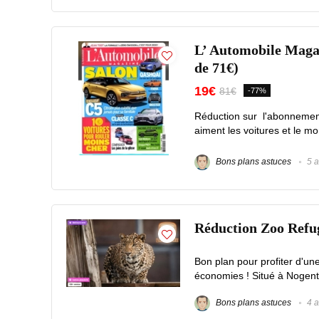
L’ Automobile Magaz
de 71€)
19€
81€
-77%
Réduction sur l'abonnemen
aiment les voitures et le mo
Bons plans astuces
5 a
Réduction Zoo Refuge
Bon plan pour profiter d'un
économies ! Situé à Nogent-
Bons plans astuces
4 a