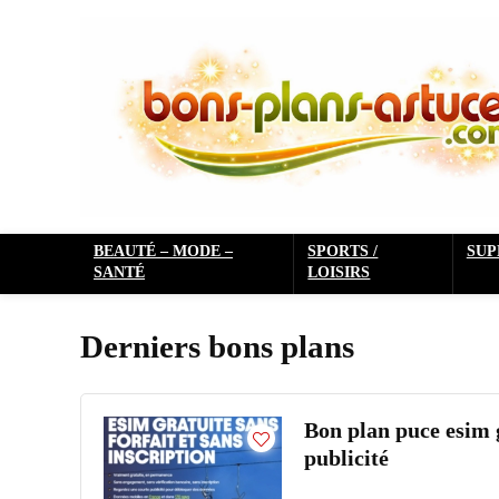
BEAUTÉ – MODE –
SPORTS /
SU
SANTÉ
LOISIRS
Derniers bons plans
Bon plan puce esim g
publicité