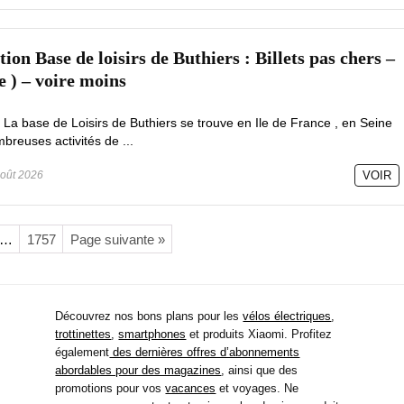
on Base de loisirs de Buthiers : Billets pas chers –
e ) – voire moins
 La base de Loisirs de Buthiers se trouve en Ile de France , en Seine
reuses activités de ...
oût 2026
VOIR
…
1757
Page suivante »
Découvrez nos bons plans pour les
vélos électriques
,
trottinettes
,
smartphones
et produits Xiaomi. Profitez
également
des dernières offres d’abonnements
abordables pour des magazines
, ainsi que des
promotions pour vos
vacances
et voyages. Ne