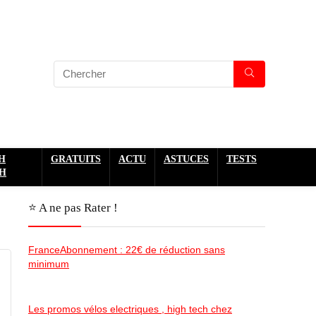
H
GRATUITS
ACTU
ASTUCES
TESTS
H
⭐️ A ne pas Rater !
FranceAbonnement : 22€ de réduction sans
minimum
Les promos vélos electriques , high tech chez