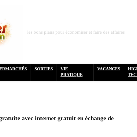
les bons plans pour économiser et faire des affaires
PERMARCHÉS
SORTIES
VIE
VACANCES
HIG
PRATIQUE
TEC
ratuite avec internet gratuit en échange de