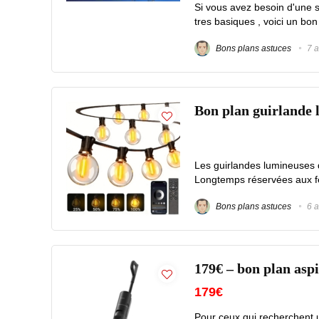
Si vous avez besoin d'une s
tres basiques , voici un bon
Bons plans astuces
7 a
Bon plan guirlande 
Les guirlandes lumineuses 
Longtemps réservées aux fêt
Bons plans astuces
6 a
179€ – bon plan as
179€
Pour ceux qui recherchent un