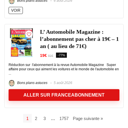
Bons plans astuces
6 août 2026
VOIR
L’ Automobile Magazine :
l’abonnement pas cher à 19€ – 1
an ( au lieu de 71€)
19€
-77%
81€
Réduction sur l'abonnement à la revue Automobile Magazine Super
affaire pour ceux qui aiment les voitures et le monde de l'automobile en
...
Bons plans astuces
5 août 2026
ALLER SUR FRANCEABONNEMENT
1
2
3
…
1757
Page suivante »