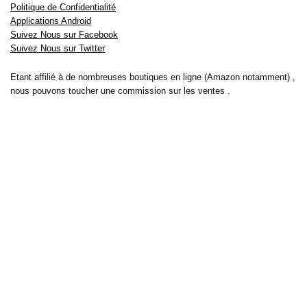
Politique de Confidentialité
Applications Android
Suivez Nous sur Facebook
Suivez Nous sur Twitter
Etant affilié à de nombreuses boutiques en ligne (Amazon notamment) ,
nous pouvons toucher une commission sur les ventes .
Découvrez nos bons plans pour les
vélos électriques
,
trottinettes
,
smartphones
et produits Xiaomi. Profitez également
des dernières
offres d’abonnements abordables pour des magazines
, ainsi que des
promotions pour vos
vacances
et voyages. Ne manquez pas nos
tests
et avis
sur les derniers produits high-tech et bien plus encore.
Bons-plans-astuces uses the IP2Location LITE database for <a
href= »https://lite.ip2location.com »>IP geolocation</a>.