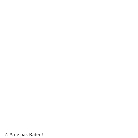
⭐️ A ne pas Rater !