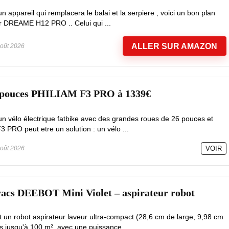
 appareil qui remplacera le balai et la serpiere , voici un bon plan
ur DREAME H12 PRO .. Celui qui ...
ALLER SUR AMAZON
oût 2026
6 pouces PHILIAM F3 PRO à 1339€
un vélo électrique fatbike avec des grandes roues de 26 pouces et
3 PRO peut etre un solution : un vélo ...
oût 2026
VOIR
vacs DEEBOT Mini Violet – aspirateur robot
un robot aspirateur laveur ultra-compact (28,6 cm de large, 9,98 cm
s jusqu'à 100 m², avec une puissance ...