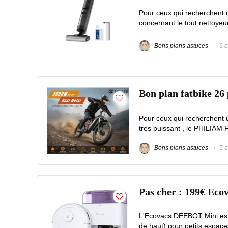
Pour ceux qui recherchent un
concernant le tout nettoye
Bons plans astuces
6 a
Bon plan fatbike 2
Pour ceux qui recherchent 
tres puissant , le PHILIAM F
Bons plans astuces
5 a
Pas cher : 199€ Eco
L'Ecovacs DEEBOT Mini est 
de haut) pour petits espace