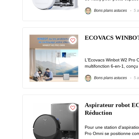
Bons plans astuces
5 a
ECOVACS WINBOT W2
L'Ecovacs Winbot W2 Pro O
multifonction 6-en-1, conçu 
Bons plans astuces
5 a
Aspirateur robot 
Réduction
Pour une station d'aspira
Pro Omni se positionne comm