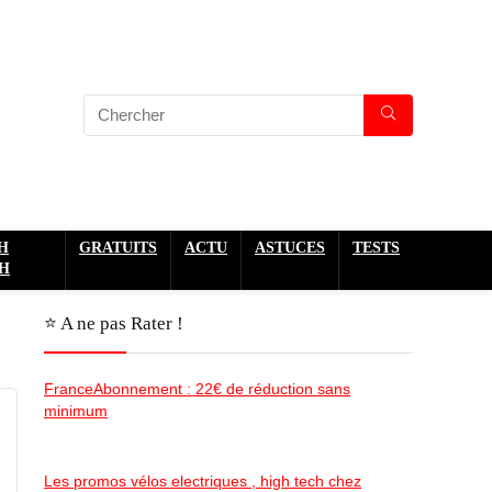
H
GRATUITS
ACTU
ASTUCES
TESTS
H
⭐️ A ne pas Rater !
FranceAbonnement : 22€ de réduction sans
minimum
Les promos vélos electriques , high tech chez