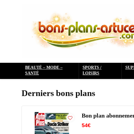
BEAUTÉ – MODE –
SPORTS /
SU
SANTÉ
LOISIRS
Derniers bons plans
Bon plan abonnement
54€