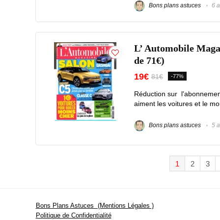
Bons plans astuces
6 a
L’ Automobile Magaz
de 71€)
19€
81€
-77%
Réduction sur l'abonnemen
aiment les voitures et le mo
Bons plans astuces
5 a
1
2
3
Bons Plans Astuces (Mentions Légales )
Politique de Confidentialité