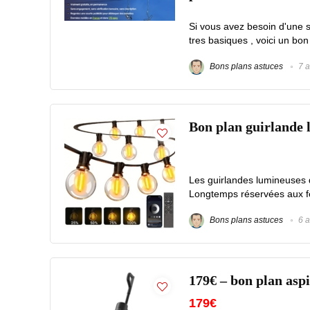
Si vous avez besoin d'une s
tres basiques , voici un bon
Bons plans astuces
7 a
Bon plan guirlande 
Les guirlandes lumineuses 
Longtemps réservées aux fêt
Bons plans astuces
6 a
179€ – bon plan as
179€