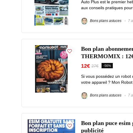
Auto Plus est le premier he
aux conseils pratiques pour 
Bons plans astuces
7 a
Bon plan abonnem
THERMOMIX : 12€ a
12€
27€
-56%
Si vous possédez un robot 
votre appareil ? Mon Robo
Bons plans astuces
7 a
Bon plan puce esim g
publicité