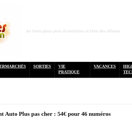
les bons plans pour économiser et faire des affaires
PERMARCHÉS
SORTIES
VIE
VACANCES
HIG
PRATIQUE
TEC
 Auto Plus pas cher : 54€ pour 46 numéros