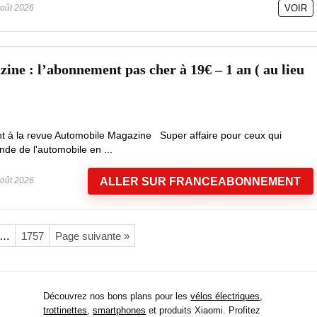
oût 2026
VOIR
ine : l’abonnement pas cher à 19€ – 1 an ( au lieu
t à la revue Automobile Magazine Super affaire pour ceux qui
nde de l'automobile en ...
ALLER SUR FRANCEABONNEMENT
oût 2026
…
1757
Page suivante »
Découvrez nos bons plans pour les
vélos électriques
,
trottinettes
,
smartphones
et produits Xiaomi. Profitez