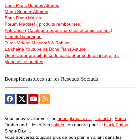
Bons Plans Bonnes Affaires
Mega Bonnes Affaires
Bons Plans Malins
Forum Madstef ( produits remboursés)
Anti Crise ( Catalogue Supermarchés et optimisations)
PlaneteNumérique
Tutos Videos Minecraft & Roblox
La chaine Youtube de Bons Plans Astuce
Generateur gratuit de code barre et qr code en image , et
planches étiquettes
Bonsplansastuces sur les Reseaux Sociaux
Vous pouvez aller voir les
bons plans Levi’s
,
Lacoste
,
Puma
,
Timberland , les offres
soldes
, ou encore pour le
black Friday
,
Single Day …
Vous trouverez toujours plus de bon plan en allant dans les