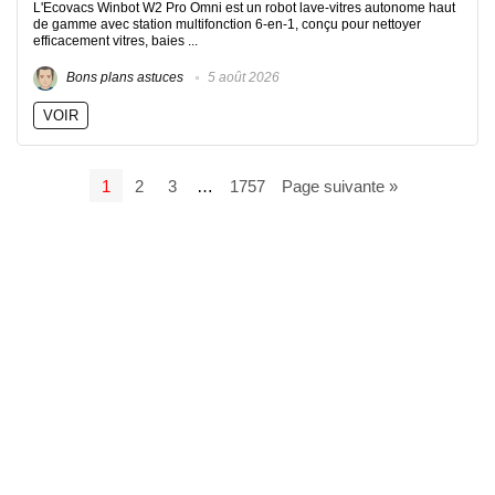
L'Ecovacs Winbot W2 Pro Omni est un robot lave-vitres autonome haut
de gamme avec station multifonction 6-en-1, conçu pour nettoyer
efficacement vitres, baies ...
Bons plans astuces
5 août 2026
VOIR
1
2
3
…
1757
Page suivante »