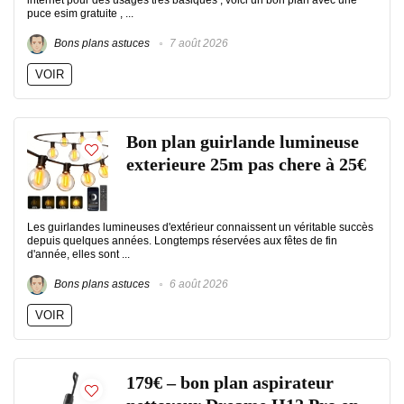
internet pour des usages tres basiques , voici un bon plan avec une
puce esim gratuite , ...
Bons plans astuces
7 août 2026
VOIR
Bon plan guirlande lumineuse
exterieure 25m pas chere à 25€
Les guirlandes lumineuses d'extérieur connaissent un véritable succès
depuis quelques années. Longtemps réservées aux fêtes de fin
d'année, elles sont ...
Bons plans astuces
6 août 2026
VOIR
179€ – bon plan aspirateur