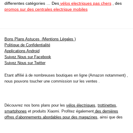
differentes catégories … Des
vélos electriques pas chers
, des
promos sur des centrales electrique mobiles
Bons Plans Astuces (Mentions Légales )
Politique de Confidentialité
Applications Android
Suivez Nous sur Facebook
Suivez Nous sur Twitter
Etant affilié à de nombreuses boutiques en ligne (Amazon notamment) ,
nous pouvons toucher une commission sur les ventes .
Découvrez nos bons plans pour les
vélos électriques
,
trottinettes
,
smartphones
et produits Xiaomi. Profitez également
des dernières
offres d’abonnements abordables pour des magazines
, ainsi que des
promotions pour vos
vacances
et voyages. Ne manquez pas nos
tests
et avis
sur les derniers produits high-tech et bien plus encore.