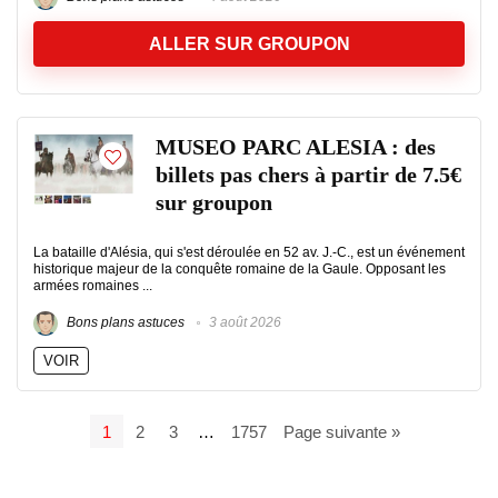
ALLER SUR GROUPON
MUSEO PARC ALESIA : des
billets pas chers à partir de 7.5€
sur groupon
La bataille d'Alésia, qui s'est déroulée en 52 av. J.-C., est un événement
historique majeur de la conquête romaine de la Gaule. Opposant les
armées romaines ...
Bons plans astuces
3 août 2026
VOIR
1
2
3
…
1757
Page suivante »