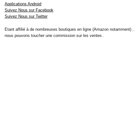
Applications Android
Suivez Nous sur Facebook
Suivez Nous sur Twitter
Etant affilié à de nombreuses boutiques en ligne (Amazon notamment) ,
nous pouvons toucher une commission sur les ventes .
Découvrez nos bons plans pour les
vélos électriques
,
trottinettes
,
smartphones
et produits Xiaomi. Profitez également
des dernières
offres d’abonnements abordables pour des magazines
, ainsi que des
promotions pour vos
vacances
et voyages. Ne manquez pas nos
tests
et avis
sur les derniers produits high-tech et bien plus encore.
Bons-plans-astuces uses the IP2Location LITE database for <a
href= »https://lite.ip2location.com »>IP geolocation</a>.