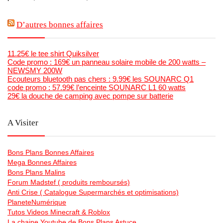
D’autres bonnes affaires
11.25€ le tee shirt Quiksilver
Code promo : 169€ un panneau solaire mobile de 200 watts –
NEWSMY 200W
Ecouteurs bluetooth pas chers : 9.99€ les SOUNARC Q1
code promo : 57.99€ l’enceinte SOUNARC L1 60 watts
29€ la douche de camping avec pompe sur batterie
A Visiter
Bons Plans Bonnes Affaires
Mega Bonnes Affaires
Bons Plans Malins
Forum Madstef ( produits remboursés)
Anti Crise ( Catalogue Supermarchés et optimisations)
PlaneteNumérique
Tutos Videos Minecraft & Roblox
La chaine Youtube de Bons Plans Astuce