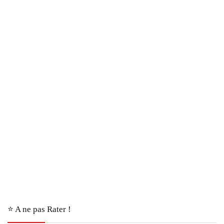
⭐️ A ne pas Rater !