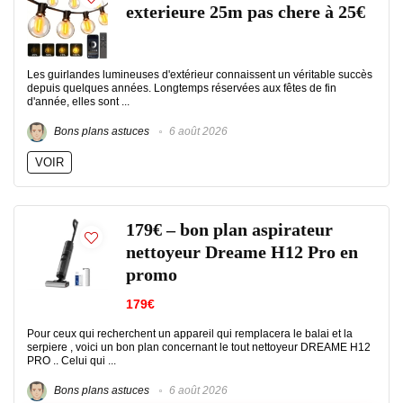
exterieure 25m pas chere à 25€
Les guirlandes lumineuses d'extérieur connaissent un véritable succès
depuis quelques années. Longtemps réservées aux fêtes de fin
d'année, elles sont ...
Bons plans astuces
6 août 2026
VOIR
179€ – bon plan aspirateur
nettoyeur Dreame H12 Pro en
promo
179€
Pour ceux qui recherchent un appareil qui remplacera le balai et la
serpiere , voici un bon plan concernant le tout nettoyeur DREAME H12
PRO .. Celui qui ...
Bons plans astuces
6 août 2026