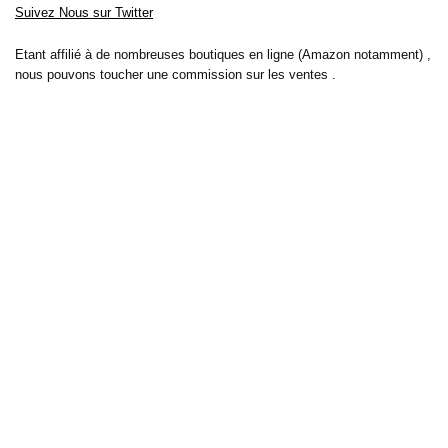
Suivez Nous sur Twitter
Etant affilié à de nombreuses boutiques en ligne (Amazon notamment) ,
nous pouvons toucher une commission sur les ventes .
Découvrez nos bons plans pour les
vélos électriques
,
trottinettes
,
smartphones
et produits Xiaomi. Profitez également
des dernières
offres d’abonnements abordables pour des magazines
, ainsi que des
promotions pour vos
vacances
et voyages. Ne manquez pas nos
tests
et avis
sur les derniers produits high-tech et bien plus encore.
Bons-plans-astuces uses the IP2Location LITE database for <a
href= »https://lite.ip2location.com »>IP geolocation</a>.