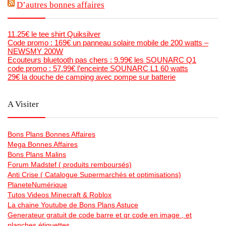
D’autres bonnes affaires
11.25€ le tee shirt Quiksilver
Code promo : 169€ un panneau solaire mobile de 200 watts –
NEWSMY 200W
Ecouteurs bluetooth pas chers : 9.99€ les SOUNARC Q1
code promo : 57.99€ l’enceinte SOUNARC L1 60 watts
29€ la douche de camping avec pompe sur batterie
A Visiter
Bons Plans Bonnes Affaires
Mega Bonnes Affaires
Bons Plans Malins
Forum Madstef ( produits remboursés)
Anti Crise ( Catalogue Supermarchés et optimisations)
PlaneteNumérique
Tutos Videos Minecraft & Roblox
La chaine Youtube de Bons Plans Astuce
Generateur gratuit de code barre et qr code en image , et
planches étiquettes