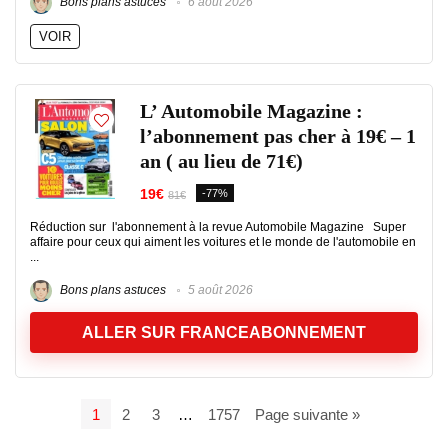
Bons plans astuces
6 août 2026
VOIR
L’ Automobile Magazine :
l’abonnement pas cher à 19€ – 1
an ( au lieu de 71€)
19€
-77%
81€
Réduction sur l'abonnement à la revue Automobile Magazine Super
affaire pour ceux qui aiment les voitures et le monde de l'automobile en
...
Bons plans astuces
5 août 2026
ALLER SUR FRANCEABONNEMENT
1
2
3
…
1757
Page suivante »