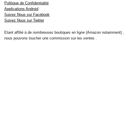
Politique de Confidentialité
Applications Android
Suivez Nous sur Facebook
Suivez Nous sur Twitter
Etant affilié à de nombreuses boutiques en ligne (Amazon notamment) ,
nous pouvons toucher une commission sur les ventes .
Découvrez nos bons plans pour les
vélos électriques
,
trottinettes
,
smartphones
et produits Xiaomi. Profitez également
des dernières
offres d’abonnements abordables pour des magazines
, ainsi que des
promotions pour vos
vacances
et voyages. Ne manquez pas nos
tests
et avis
sur les derniers produits high-tech et bien plus encore.
Bons-plans-astuces uses the IP2Location LITE database for <a
href= »https://lite.ip2location.com »>IP geolocation</a>.