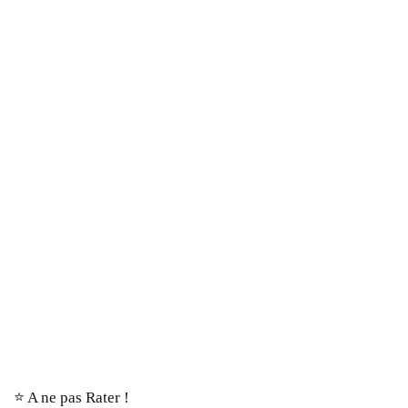
⭐️ A ne pas Rater !