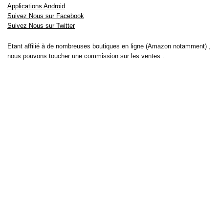
Applications Android
Suivez Nous sur Facebook
Suivez Nous sur Twitter
Etant affilié à de nombreuses boutiques en ligne (Amazon notamment) ,
nous pouvons toucher une commission sur les ventes .
Découvrez nos bons plans pour les
vélos électriques
,
trottinettes
,
smartphones
et produits Xiaomi. Profitez également
des dernières
offres d’abonnements abordables pour des magazines
, ainsi que des
promotions pour vos
vacances
et voyages. Ne manquez pas nos
tests
et avis
sur les derniers produits high-tech et bien plus encore.
Bons-plans-astuces uses the IP2Location LITE database for <a
href= »https://lite.ip2location.com »>IP geolocation</a>.