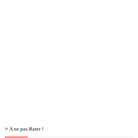
⭐️ A ne pas Rater !