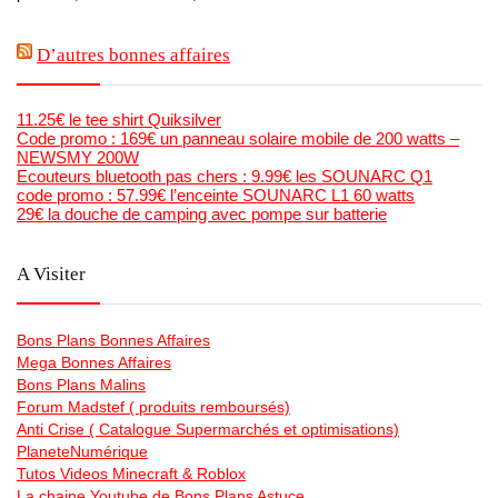
D’autres bonnes affaires
11.25€ le tee shirt Quiksilver
Code promo : 169€ un panneau solaire mobile de 200 watts –
NEWSMY 200W
Ecouteurs bluetooth pas chers : 9.99€ les SOUNARC Q1
code promo : 57.99€ l’enceinte SOUNARC L1 60 watts
29€ la douche de camping avec pompe sur batterie
A Visiter
Bons Plans Bonnes Affaires
Mega Bonnes Affaires
Bons Plans Malins
Forum Madstef ( produits remboursés)
Anti Crise ( Catalogue Supermarchés et optimisations)
PlaneteNumérique
Tutos Videos Minecraft & Roblox
La chaine Youtube de Bons Plans Astuce