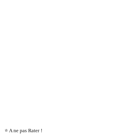
⭐️ A ne pas Rater !