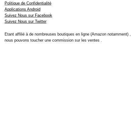
Politique de Confidentialité
Applications Android
Suivez Nous sur Facebook
Suivez Nous sur Twitter
Etant affilié à de nombreuses boutiques en ligne (Amazon notamment) ,
nous pouvons toucher une commission sur les ventes .
Découvrez nos bons plans pour les
vélos électriques
,
trottinettes
,
smartphones
et produits Xiaomi. Profitez également
des dernières
offres d’abonnements abordables pour des magazines
, ainsi que des
promotions pour vos
vacances
et voyages. Ne manquez pas nos
tests
et avis
sur les derniers produits high-tech et bien plus encore.
Bons-plans-astuces uses the IP2Location LITE database for <a
href= »https://lite.ip2location.com »>IP geolocation</a>.