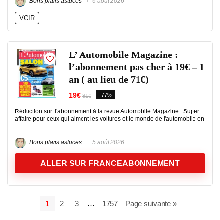
Bons plans astuces
6 août 2026
VOIR
L’ Automobile Magazine :
l’abonnement pas cher à 19€ – 1
an ( au lieu de 71€)
19€
-77%
81€
Réduction sur l'abonnement à la revue Automobile Magazine Super
affaire pour ceux qui aiment les voitures et le monde de l'automobile en
...
Bons plans astuces
5 août 2026
ALLER SUR FRANCEABONNEMENT
1
2
3
…
1757
Page suivante »