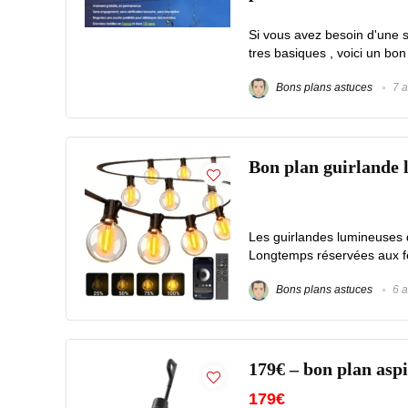
Si vous avez besoin d'une s
tres basiques , voici un bon
Bons plans astuces
7 a
Bon plan guirlande 
Les guirlandes lumineuses 
Longtemps réservées aux fêt
Bons plans astuces
6 a
179€ – bon plan as
179€