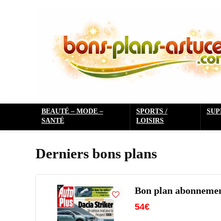
BEAUTÉ – MODE –
SPORTS /
SU
SANTÉ
LOISIRS
Derniers bons plans
Bon plan abonnement
54€