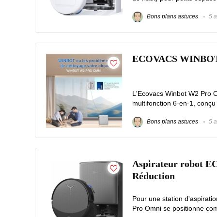
Bons plans astuces
5 a
ECOVACS WINBOT W2
L'Ecovacs Winbot W2 Pro O
multifonction 6-en-1, conçu 
Bons plans astuces
5 a
Aspirateur robot 
Réduction
Pour une station d'aspira
Pro Omni se positionne comm