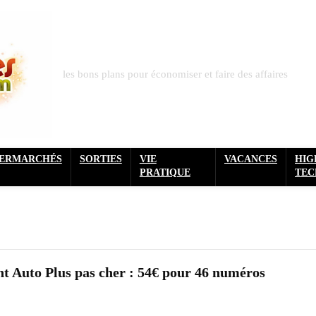
les bons plans pour économiser et faire des affaires
PERMARCHÉS
SORTIES
VIE
VACANCES
HIG
PRATIQUE
TEC
 Auto Plus pas cher : 54€ pour 46 numéros