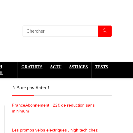
H
GRATUITS
ACTU
ASTUCES
TESTS
H
⭐️ A ne pas Rater !
FranceAbonnement : 22€ de réduction sans
minimum
Les promos vélos electriques , high tech chez