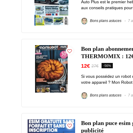
Auto Plus est le premier he
aux conseils pratiques pour 
Bons plans astuces
7 a
Bon plan abonnem
THERMOMIX : 12€ a
12€
27€
-56%
Si vous possédez un robot 
votre appareil ? Mon Robo
Bons plans astuces
7 a
Bon plan puce esim g
publicité