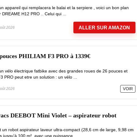
 appareil qui remplacera le balai et la serpiere , voici un bon plan
ur DREAME H12 PRO .. Celui qui ...
ALLER SUR AMAZON
oût 2026
6 pouces PHILIAM F3 PRO à 1339€
un vélo électrique fatbike avec des grandes roues de 26 pouces et
3 PRO peut etre un solution : un vélo ...
oût 2026
VOIR
vacs DEEBOT Mini Violet – aspirateur robot
un robot aspirateur laveur ultra-compact (28,6 cm de large, 9,98 cm
s jusqu'à 100 m², avec une puissance ...