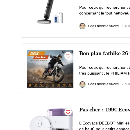
Pour ceux qui recherchent un
concernant le tout nettoye
Bons plans astuces
6 a
Bon plan fatbike 2
Pour ceux qui recherchent 
tres puissant , le PHILIAM F
Bons plans astuces
5 a
Pas cher : 199€ Eco
L'Ecovacs DEEBOT Mini est 
de haut) pour petits espace