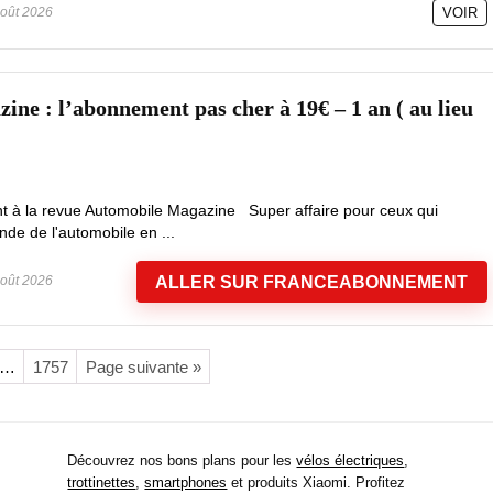
oût 2026
VOIR
ine : l’abonnement pas cher à 19€ – 1 an ( au lieu
t à la revue Automobile Magazine Super affaire pour ceux qui
nde de l'automobile en ...
ALLER SUR FRANCEABONNEMENT
oût 2026
…
1757
Page suivante »
Découvrez nos bons plans pour les
vélos électriques
,
trottinettes
,
smartphones
et produits Xiaomi. Profitez