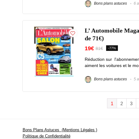
Bons plans astuces
6 a
L’ Automobile Magaz
de 71€)
19€
81€
-77%
Réduction sur l'abonnemen
aiment les voitures et le mo
Bons plans astuces
5 a
1
2
3
Bons Plans Astuces (Mentions Légales )
Politique de Confidentialité