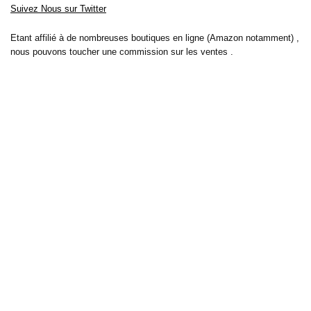
Suivez Nous sur Twitter
Etant affilié à de nombreuses boutiques en ligne (Amazon notamment) ,
nous pouvons toucher une commission sur les ventes .
Découvrez nos bons plans pour les
vélos électriques
,
trottinettes
,
smartphones
et produits Xiaomi. Profitez également
des dernières
offres d’abonnements abordables pour des magazines
, ainsi que des
promotions pour vos
vacances
et voyages. Ne manquez pas nos
tests
et avis
sur les derniers produits high-tech et bien plus encore.
Bons-plans-astuces uses the IP2Location LITE database for <a
href= »https://lite.ip2location.com »>IP geolocation</a>.