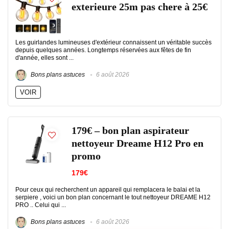
exterieure 25m pas chere à 25€
Les guirlandes lumineuses d'extérieur connaissent un véritable succès
depuis quelques années. Longtemps réservées aux fêtes de fin
d'année, elles sont ...
Bons plans astuces
6 août 2026
VOIR
179€ – bon plan aspirateur
nettoyeur Dreame H12 Pro en
promo
179€
Pour ceux qui recherchent un appareil qui remplacera le balai et la
serpiere , voici un bon plan concernant le tout nettoyeur DREAME H12
PRO .. Celui qui ...
Bons plans astuces
6 août 2026