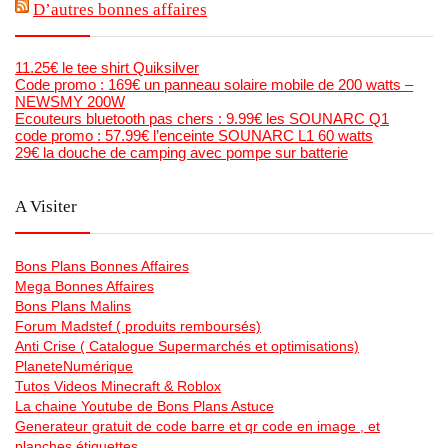
D’autres bonnes affaires
11.25€ le tee shirt Quiksilver
Code promo : 169€ un panneau solaire mobile de 200 watts –
NEWSMY 200W
Ecouteurs bluetooth pas chers : 9.99€ les SOUNARC Q1
code promo : 57.99€ l’enceinte SOUNARC L1 60 watts
29€ la douche de camping avec pompe sur batterie
A Visiter
Bons Plans Bonnes Affaires
Mega Bonnes Affaires
Bons Plans Malins
Forum Madstef ( produits remboursés)
Anti Crise ( Catalogue Supermarchés et optimisations)
PlaneteNumérique
Tutos Videos Minecraft & Roblox
La chaine Youtube de Bons Plans Astuce
Generateur gratuit de code barre et qr code en image , et
planches étiquettes