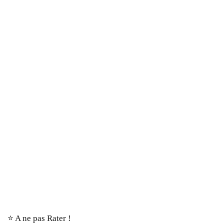
⭐️ A ne pas Rater !