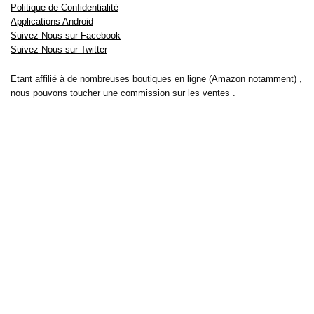
Politique de Confidentialité
Applications Android
Suivez Nous sur Facebook
Suivez Nous sur Twitter
Etant affilié à de nombreuses boutiques en ligne (Amazon notamment) ,
nous pouvons toucher une commission sur les ventes .
Découvrez nos bons plans pour les
vélos électriques
,
trottinettes
,
smartphones
et produits Xiaomi. Profitez également
des dernières
offres d’abonnements abordables pour des magazines
, ainsi que des
promotions pour vos
vacances
et voyages. Ne manquez pas nos
tests
et avis
sur les derniers produits high-tech et bien plus encore.
Bons-plans-astuces uses the IP2Location LITE database for <a
href= »https://lite.ip2location.com »>IP geolocation</a>.