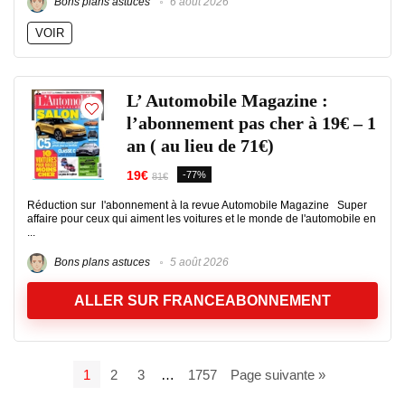
Bons plans astuces
6 août 2026
VOIR
L’ Automobile Magazine :
l’abonnement pas cher à 19€ – 1
an ( au lieu de 71€)
19€
-77%
81€
Réduction sur l'abonnement à la revue Automobile Magazine Super
affaire pour ceux qui aiment les voitures et le monde de l'automobile en
...
Bons plans astuces
5 août 2026
ALLER SUR FRANCEABONNEMENT
1
2
3
…
1757
Page suivante »