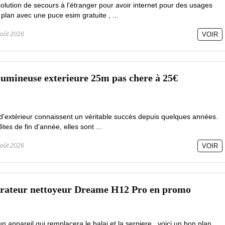
olution de secours à l'étranger pour avoir internet pour des usages
 plan avec une puce esim gratuite , ...
oût 2026
VOIR
lumineuse exterieure 25m pas chere à 25€
d'extérieur connaissent un véritable succès depuis quelques années.
es de fin d'année, elles sont ...
oût 2026
VOIR
pirateur nettoyeur Dreame H12 Pro en promo
 appareil qui remplacera le balai et la serpiere , voici un bon plan