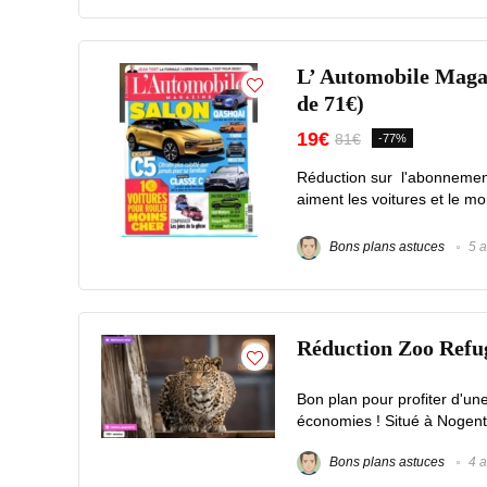
L’ Automobile Magaz
de 71€)
19€
81€
-77%
Réduction sur l'abonnemen
aiment les voitures et le mo
Bons plans astuces
5 a
Réduction Zoo Refuge
Bon plan pour profiter d'un
économies ! Situé à Nogent-
Bons plans astuces
4 a