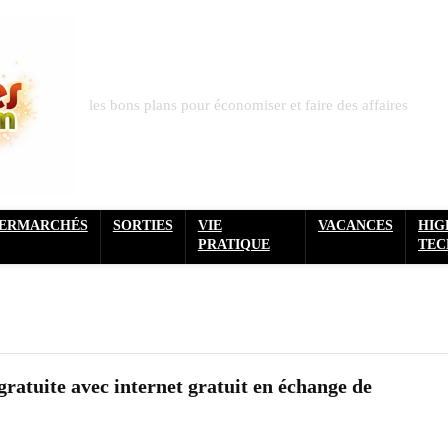
les bons plans pour économiser et faire des affaires
PERMARCHÉS
SORTIES
VIE
VACANCES
HIG
PRATIQUE
TEC
ratuite avec internet gratuit en échange de