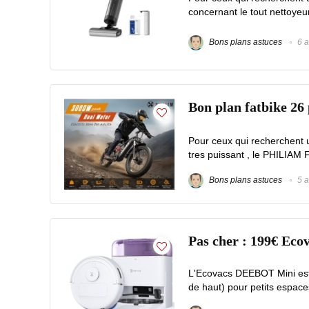
concernant le tout nettoye
Bons plans astuces
6 a
Bon plan fatbike 2
Pour ceux qui recherchent 
tres puissant , le PHILIAM F
Bons plans astuces
5 a
Pas cher : 199€ Eco
L'Ecovacs DEEBOT Mini est 
de haut) pour petits espace