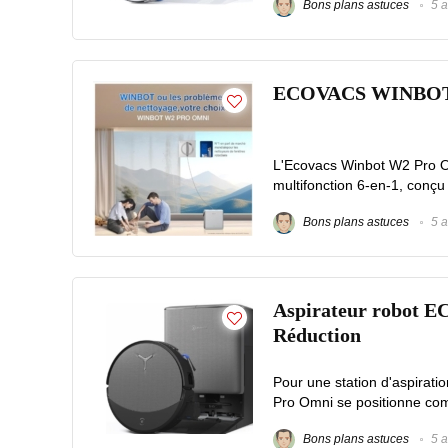
Bons plans astuces
5 a
ECOVACS WINBOT W2
L'Ecovacs Winbot W2 Pro O
multifonction 6-en-1, conçu 
Bons plans astuces
5 a
Aspirateur robot 
Réduction
Pour une station d'aspira
Pro Omni se positionne comm
Bons plans astuces
5 a