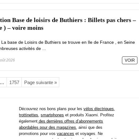
on Base de loisirs de Buthiers : Billets pas chers –
e ) – voire moins
 La base de Loisirs de Buthiers se trouve en Ile de France , en Seine
reuses activités de ...
oût 2026
VOIR
…
1757
Page suivante »
Découvrez nos bons plans pour les
vélos électriques
,
trottinettes
,
smartphones
et produits Xiaomi. Profitez
également
des dernières offres d’abonnements
abordables pour des magazines
, ainsi que des
promotions pour vos
vacances
et voyages. Ne