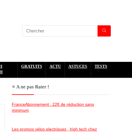
H
GRATUITS
ACTU
ASTUCES
TESTS
H
⭐️ A ne pas Rater !
FranceAbonnement : 22€ de réduction sans
minimum
Les promos vélos electriques , high tech chez