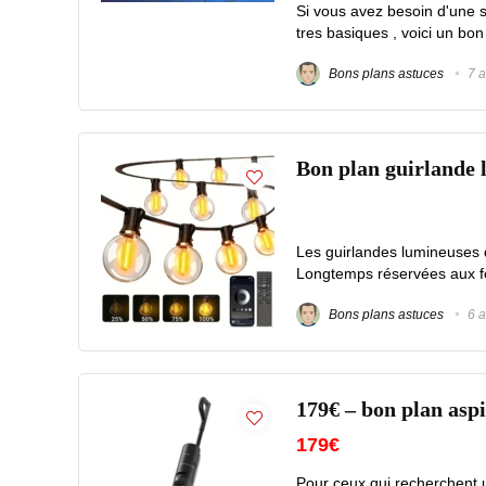
Si vous avez besoin d'une s
tres basiques , voici un bon
Bons plans astuces
7 a
Bon plan guirlande 
Les guirlandes lumineuses 
Longtemps réservées aux fêt
Bons plans astuces
6 a
179€ – bon plan as
179€
Pour ceux qui recherchent un