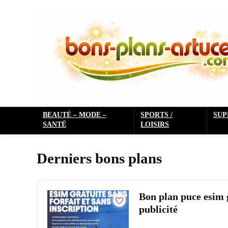
BEAUTÉ – MODE –
SPORTS /
SU
SANTÉ
LOISIRS
Derniers bons plans
Bon plan puce esim g
publicité