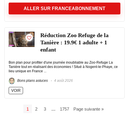
ALLER SUR FRANCEABONNEMENT
Réduction Zoo Refuge de la
Tanière : 19.9€ 1 adulte + 1
enfant
Bon plan pour profiter d'une journée inoubliable au Zoo-Refuge La
Tanière tout en réalisant des économies ! Situé à Nogent-le-Phaye, ce
lieu unique en France ...
Bons plans astuces
4 août 2026
VOIR
1
2
3
…
1757
Page suivante »