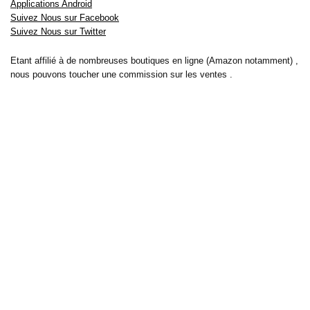
Applications Android
Suivez Nous sur Facebook
Suivez Nous sur Twitter
Etant affilié à de nombreuses boutiques en ligne (Amazon notamment) ,
nous pouvons toucher une commission sur les ventes .
Découvrez nos bons plans pour les
vélos électriques
,
trottinettes
,
smartphones
et produits Xiaomi. Profitez également
des dernières
offres d’abonnements abordables pour des magazines
, ainsi que des
promotions pour vos
vacances
et voyages. Ne manquez pas nos
tests
et avis
sur les derniers produits high-tech et bien plus encore.
Bons-plans-astuces uses the IP2Location LITE database for <a
href= »https://lite.ip2location.com »>IP geolocation</a>.