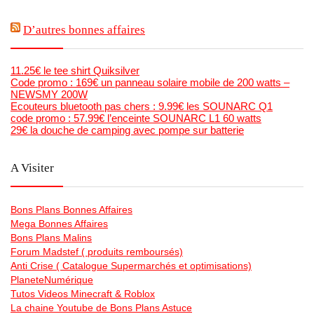
D’autres bonnes affaires
11.25€ le tee shirt Quiksilver
Code promo : 169€ un panneau solaire mobile de 200 watts –
NEWSMY 200W
Ecouteurs bluetooth pas chers : 9.99€ les SOUNARC Q1
code promo : 57.99€ l’enceinte SOUNARC L1 60 watts
29€ la douche de camping avec pompe sur batterie
A Visiter
Bons Plans Bonnes Affaires
Mega Bonnes Affaires
Bons Plans Malins
Forum Madstef ( produits remboursés)
Anti Crise ( Catalogue Supermarchés et optimisations)
PlaneteNumérique
Tutos Videos Minecraft & Roblox
La chaine Youtube de Bons Plans Astuce