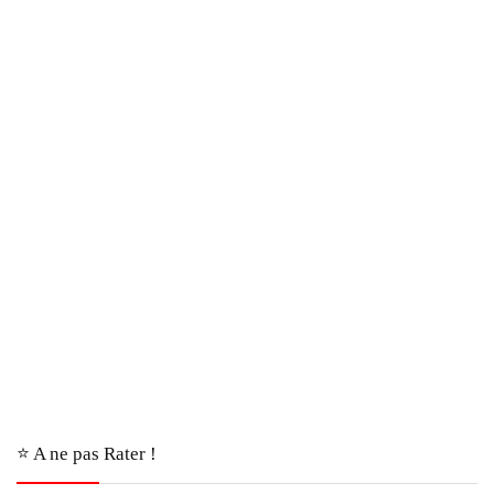
⭐️ A ne pas Rater !