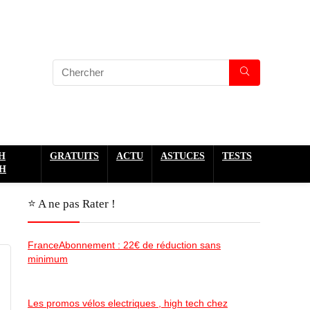
H
GRATUITS
ACTU
ASTUCES
TESTS
H
⭐️ A ne pas Rater !
FranceAbonnement : 22€ de réduction sans
minimum
Les promos vélos electriques , high tech chez