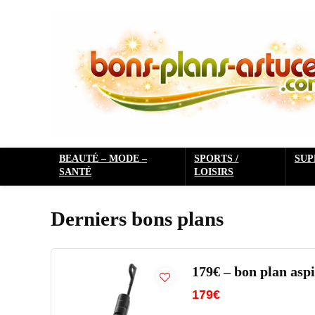
BEAUTÉ – MODE –
SPORTS /
SU
SANTÉ
LOISIRS
Derniers bons plans
179€ – bon plan as
179€