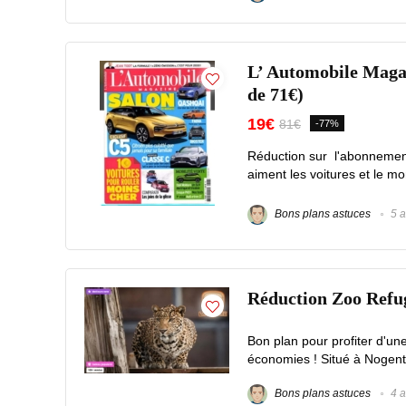
L’ Automobile Magaz
de 71€)
19€
81€
-77%
Réduction sur l'abonnemen
aiment les voitures et le mo
Bons plans astuces
5 a
Réduction Zoo Refuge
Bon plan pour profiter d'un
économies ! Situé à Nogent-
Bons plans astuces
4 a