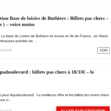
on Base de loisirs de Buthiers : Billets pas chers –
e ) – voire moins
 La base de Loisirs de Buthiers se trouve en Ile de France , en Seine
reuses activités de ...
oût 2026
VOIR
aboulevard : billets pas chers à 18/33€ – le
 pour Aquaboulevard La meilleure offre et les billets les moins chers
e ci ...
oût 2026