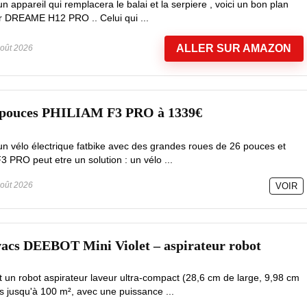
 appareil qui remplacera le balai et la serpiere , voici un bon plan
ur DREAME H12 PRO .. Celui qui ...
ALLER SUR AMAZON
oût 2026
6 pouces PHILIAM F3 PRO à 1339€
un vélo électrique fatbike avec des grandes roues de 26 pouces et
3 PRO peut etre un solution : un vélo ...
oût 2026
VOIR
vacs DEEBOT Mini Violet – aspirateur robot
un robot aspirateur laveur ultra-compact (28,6 cm de large, 9,98 cm
s jusqu'à 100 m², avec une puissance ...