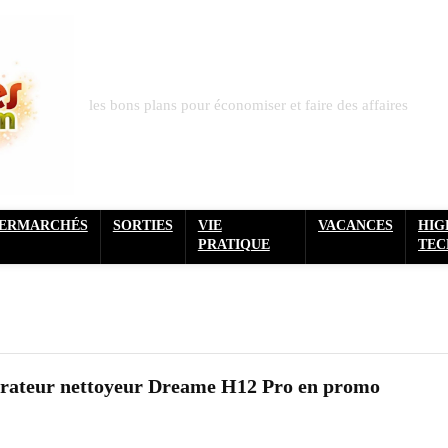
les bons plans pour économiser et faire des affaires
PERMARCHÉS
SORTIES
VIE
VACANCES
HIG
PRATIQUE
TEC
pirateur nettoyeur Dreame H12 Pro en promo