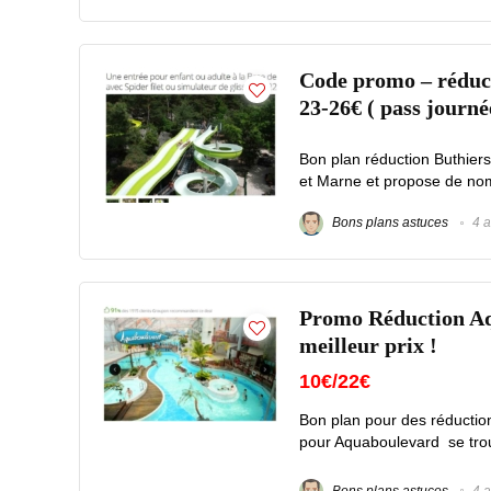
Code promo – réducti
23-26€ ( pass journé
Bon plan réduction Buthiers
et Marne et propose de nomb
Bons plans astuces
4 a
Promo Réduction Aqu
meilleur prix !
10€/22€
Bon plan pour des réduction
pour Aquaboulevard se trouv
Bons plans astuces
4 a