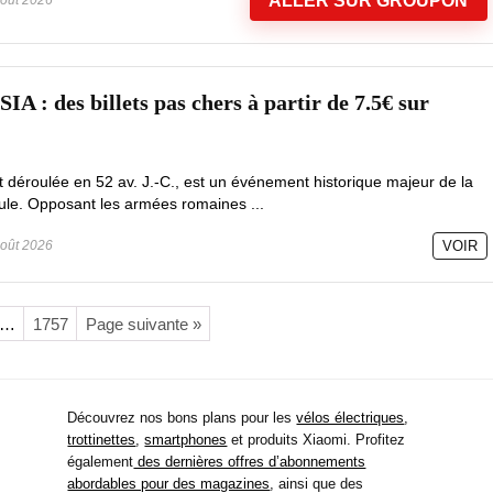
ALLER SUR GROUPON
 des billets pas chers à partir de 7.5€ sur
est déroulée en 52 av. J.-C., est un événement historique majeur de la
le. Opposant les armées romaines ...
oût 2026
VOIR
…
1757
Page suivante »
Découvrez nos bons plans pour les
vélos électriques
,
trottinettes
,
smartphones
et produits Xiaomi. Profitez
également
des dernières offres d’abonnements
abordables pour des magazines
, ainsi que des