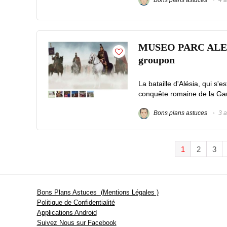
MUSEO PARC ALESIA :
groupon
La bataille d'Alésia, qui s'
conquête romaine de la Gau
Bons plans astuces
3 a
1
2
3
Bons Plans Astuces (Mentions Légales )
Politique de Confidentialité
Applications Android
Suivez Nous sur Facebook