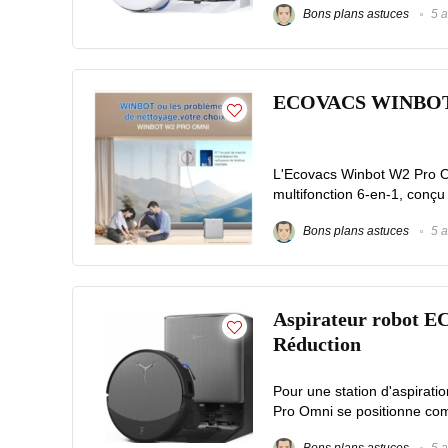
Bons plans astuces
5 a
ECOVACS WINBOT W2
L'Ecovacs Winbot W2 Pro O
multifonction 6-en-1, conçu 
Bons plans astuces
5 a
Aspirateur robot 
Réduction
Pour une station d'aspira
Pro Omni se positionne comm