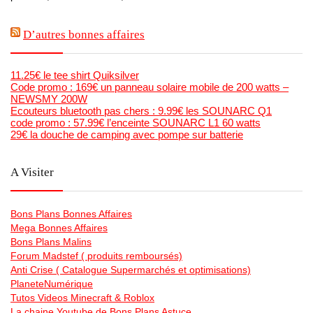
D’autres bonnes affaires
11.25€ le tee shirt Quiksilver
Code promo : 169€ un panneau solaire mobile de 200 watts –
NEWSMY 200W
Ecouteurs bluetooth pas chers : 9.99€ les SOUNARC Q1
code promo : 57.99€ l’enceinte SOUNARC L1 60 watts
29€ la douche de camping avec pompe sur batterie
A Visiter
Bons Plans Bonnes Affaires
Mega Bonnes Affaires
Bons Plans Malins
Forum Madstef ( produits remboursés)
Anti Crise ( Catalogue Supermarchés et optimisations)
PlaneteNumérique
Tutos Videos Minecraft & Roblox
La chaine Youtube de Bons Plans Astuce