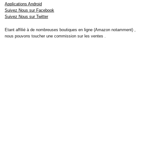
Applications Android
Suivez Nous sur Facebook
Suivez Nous sur Twitter
Etant affilié à de nombreuses boutiques en ligne (Amazon notamment) ,
nous pouvons toucher une commission sur les ventes .
Découvrez nos bons plans pour les
vélos électriques
,
trottinettes
,
smartphones
et produits Xiaomi. Profitez également
des dernières
offres d’abonnements abordables pour des magazines
, ainsi que des
promotions pour vos
vacances
et voyages. Ne manquez pas nos
tests
et avis
sur les derniers produits high-tech et bien plus encore.
Bons-plans-astuces uses the IP2Location LITE database for <a
href= »https://lite.ip2location.com »>IP geolocation</a>.