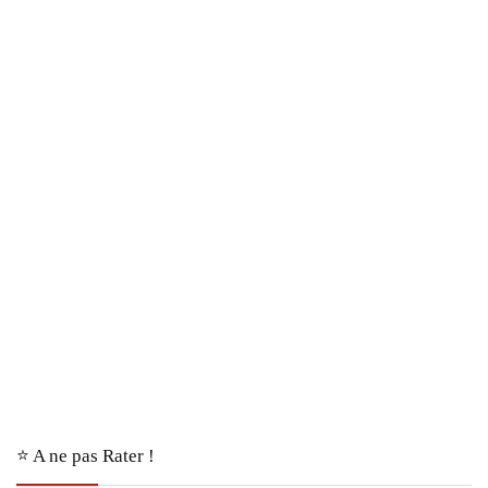
⭐️ A ne pas Rater !