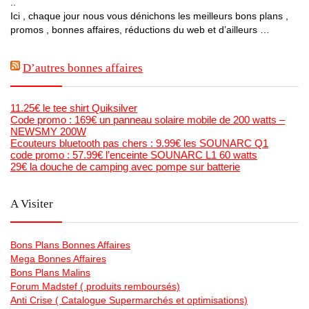
..
Ici , chaque jour nous vous dénichons les meilleurs bons plans ,
promos , bonnes affaires, réductions du web et d’ailleurs …
D’autres bonnes affaires
11.25€ le tee shirt Quiksilver
Code promo : 169€ un panneau solaire mobile de 200 watts –
NEWSMY 200W
Ecouteurs bluetooth pas chers : 9.99€ les SOUNARC Q1
code promo : 57.99€ l’enceinte SOUNARC L1 60 watts
29€ la douche de camping avec pompe sur batterie
A Visiter
Bons Plans Bonnes Affaires
Mega Bonnes Affaires
Bons Plans Malins
Forum Madstef ( produits remboursés)
Anti Crise ( Catalogue Supermarchés et optimisations)