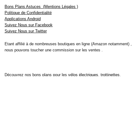
Bons Plans Astuces (Mentions Légales )
Politique de Confidentialité
Applications Android
Suivez Nous sur Facebook
Suivez Nous sur Twitter
Etant affilié à de nombreuses boutiques en ligne (Amazon notamment) ,
nous pouvons toucher une commission sur les ventes .
Découvrez nos bons plans pour les
vélos électriques
,
trottinettes
,
smartphones
et produits Xiaomi. Profitez également
des dernières
offres d’abonnements abordables pour des magazines
, ainsi que des
promotions pour vos
vacances
et voyages. Ne manquez pas nos
tests
et avis
sur les derniers produits high-tech et bien plus encore.
Bons-plans-astuces uses the IP2Location LITE database for <a