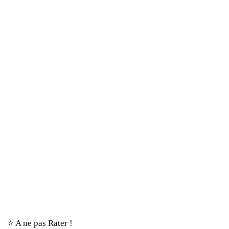
⭐️ A ne pas Rater !