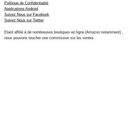
Politique de Confidentialité
Applications Android
Suivez Nous sur Facebook
Suivez Nous sur Twitter
Etant affilié à de nombreuses boutiques en ligne (Amazon notamment) ,
nous pouvons toucher une commission sur les ventes .
Découvrez nos bons plans pour les
vélos électriques
,
trottinettes
,
smartphones
et produits Xiaomi. Profitez également
des dernières
offres d’abonnements abordables pour des magazines
, ainsi que des
promotions pour vos
vacances
et voyages. Ne manquez pas nos
tests
et avis
sur les derniers produits high-tech et bien plus encore.
Bons-plans-astuces uses the IP2Location LITE database for <a
href= »https://lite.ip2location.com »>IP geolocation</a>.