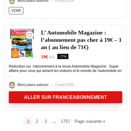
Bons plans astuces
6 août 2026
VOIR
L’ Automobile Magazine :
l’abonnement pas cher à 19€ – 1
an ( au lieu de 71€)
19€
-77%
81€
Réduction sur l'abonnement à la revue Automobile Magazine Super
affaire pour ceux qui aiment les voitures et le monde de l'automobile en
...
Bons plans astuces
5 août 2026
ALLER SUR FRANCEABONNEMENT
1
2
3
…
1757
Page suivante »